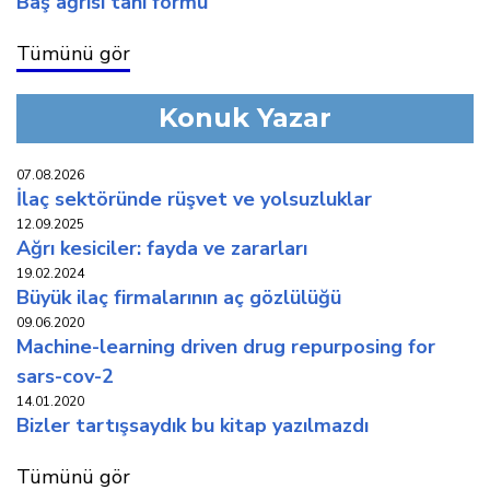
baş ağrisi tani formu
Tümünü gör
Konuk Yazar
07.08.2026
i̇laç sektöründe rüşvet ve yolsuzluklar
12.09.2025
ağri kesi̇ci̇ler: fayda ve zararlari
19.02.2024
büyük i̇laç fi̇rmalarinin aç gözlülüğü
09.06.2020
machine-learning driven drug repurposing for
sars-cov-2
14.01.2020
bi̇zler tartişsaydik bu ki̇tap yazilmazdi
Tümünü gör