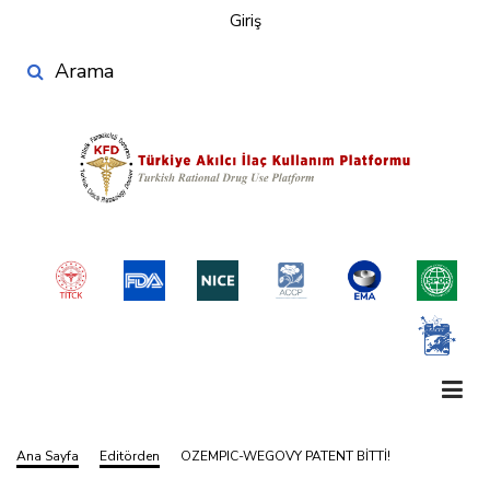
User
Ana
Giriş
account
içeriğe
Search
atla
menu
Ana Sayfa
Editörden
OZEMPIC-WEGOVY PATENT BİTTİ!
Sayfa