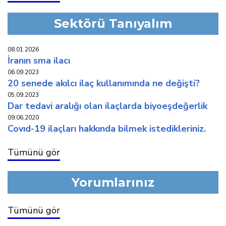
Sektörü Tanıyalım
08.01.2026
i̇ranin sma i̇laci
06.09.2023
20 senede akilci i̇laç kullaniminda ne deği̇şti̇?
05.09.2023
dar tedavi̇ araliği olan i̇laçlarda bi̇yoeşdeğerli̇k
09.06.2020
covid-19 i̇laçlari hakkinda bi̇lmek i̇stedi̇kleri̇ni̇z.
Tümünü gör
Yorumlarınız
Tümünü gör