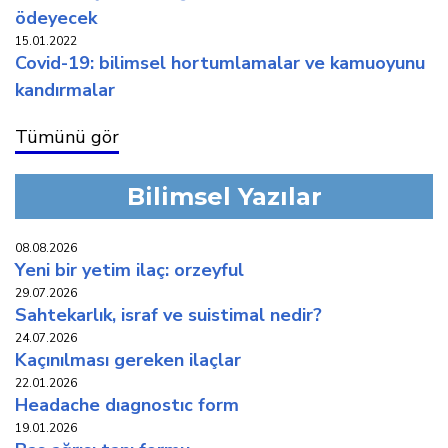
ödeyecek
15.01.2022
covi̇d-19: bi̇li̇msel hortumlamalar ve kamuoyunu
kandirmalar
Tümünü gör
Bilimsel Yazılar
08.08.2026
yeni̇ bi̇r yeti̇m i̇laç: orzeyful
29.07.2026
sahtekarlık, i̇sraf ve suistimal nedir?
24.07.2026
kaçinilmasi gereken i̇laçlar
22.01.2026
headache diagnostic form
19.01.2026