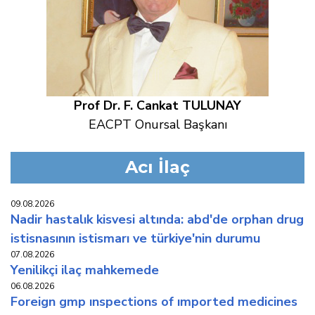
Prof Dr. F. Cankat TULUNAY
EACPT Onursal Başkanı
Acı İlaç
09.08.2026
nadir hastalık kisvesi altında: abd'de orphan drug
i̇stisnasının i̇stismarı ve türkiye'nin durumu
07.08.2026
yeni̇li̇kçi̇ i̇laç mahkemede
06.08.2026
foreign gmp inspections of imported medicines