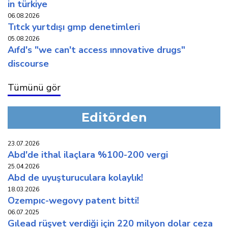
in türkiye
06.08.2026
titck yurtdişi gmp deneti̇mleri̇
05.08.2026
aifd's "we can't access innovative drugs"
discourse
Tümünü gör
Editörden
23.07.2026
abd'de i̇thal i̇laçlara %100-200 vergi̇
25.04.2026
abd de uyuşturuculara kolaylik!
18.03.2026
ozempic-wegovy patent bi̇tti̇!
06.07.2025
gilead rüşvet verdi̇ği̇ i̇çi̇n 220 mi̇lyon dolar ceza