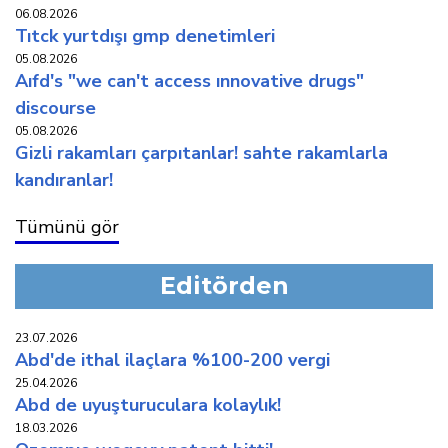
06.08.2026
titck yurtdişi gmp deneti̇mleri̇
05.08.2026
aifd's "we can't access innovative drugs"
discourse
05.08.2026
gi̇zli̇ rakamlari çarpitanlar! sahte rakamlarla
kandiranlar!
Tümünü gör
Editörden
23.07.2026
abd'de i̇thal i̇laçlara %100-200 vergi̇
25.04.2026
abd de uyuşturuculara kolaylik!
18.03.2026