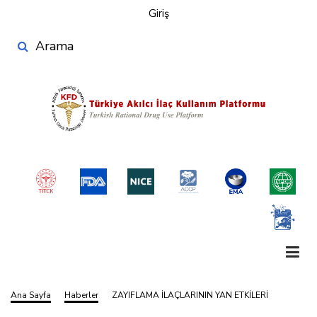
User
Ana
Giriş
account
içeriğe
Search
atla
menu
Ana Sayfa
Haberler
ZAYIFLAMA İLAÇLARININ YAN ETKİLERİ
Sayfa