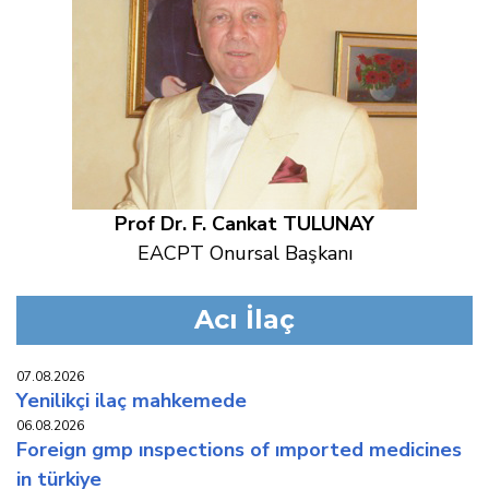
Prof Dr. F. Cankat TULUNAY
EACPT Onursal Başkanı
Acı İlaç
07.08.2026
yeni̇li̇kçi̇ i̇laç mahkemede
06.08.2026
foreign gmp inspections of imported medicines
in türkiye