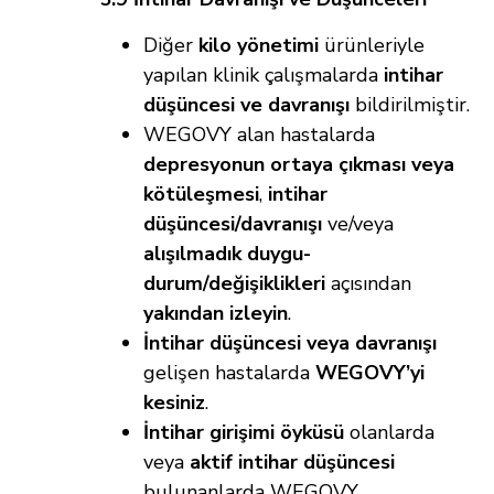
Diğer
kilo yönetimi
ürünleriyle
yapılan klinik çalışmalarda
intihar
düşüncesi ve davranışı
bildirilmiştir.
WEGOVY alan hastalarda
depresyonun ortaya çıkması veya
kötüleşmesi
,
intihar
düşüncesi/davranışı
ve/veya
alışılmadık duygu-
durum/değişiklikleri
açısından
yakından izleyin
.
İntihar düşüncesi veya davranışı
gelişen hastalarda
WEGOVY’yi
kesiniz
.
İntihar girişimi öyküsü
olanlarda
veya
aktif intihar düşüncesi
bulunanlarda WEGOVY