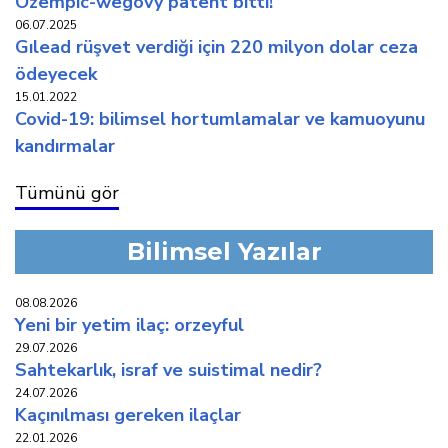
ozempic-wegovy patent bi̇tti̇!
06.07.2025
gilead rüşvet verdi̇ği̇ i̇çi̇n 220 mi̇lyon dolar ceza
ödeyecek
15.01.2022
covi̇d-19: bi̇li̇msel hortumlamalar ve kamuoyunu
kandirmalar
Tümünü gör
Bilimsel Yazılar
08.08.2026
yeni̇ bi̇r yeti̇m i̇laç: orzeyful
29.07.2026
sahtekarlık, i̇sraf ve suistimal nedir?
24.07.2026
kaçinilmasi gereken i̇laçlar
22.01.2026