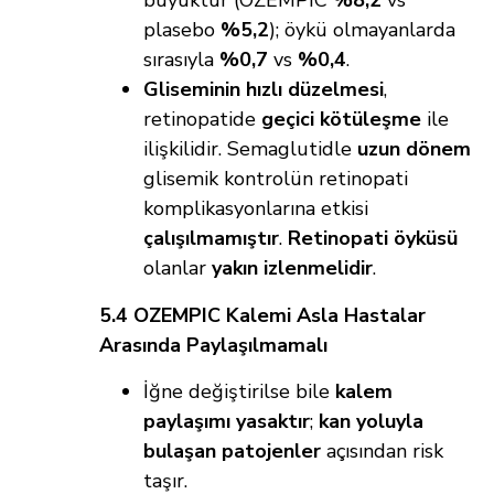
büyüktür (OZEMPIC
%8,2
vs
plasebo
%5,2
); öykü olmayanlarda
sırasıyla
%0,7
vs
%0,4
.
Gliseminin hızlı düzelmesi
,
retinopatide
geçici kötüleşme
ile
ilişkilidir. Semaglutidle
uzun dönem
glisemik kontrolün retinopati
komplikasyonlarına etkisi
çalışılmamıştır
.
Retinopati öyküsü
olanlar
yakın izlenmelidir
.
5.4 OZEMPIC Kalemi Asla Hastalar
Arasında Paylaşılmamalı
İğne değiştirilse bile
kalem
paylaşımı yasaktır
;
kan yoluyla
bulaşan patojenler
açısından risk
taşır.