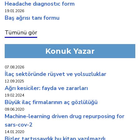
headache diagnostic form
19.01.2026
baş ağrisi tani formu
Tümünü gör
Konuk Yazar
07.08.2026
i̇laç sektöründe rüşvet ve yolsuzluklar
12.09.2025
ağri kesi̇ci̇ler: fayda ve zararlari
19.02.2024
büyük i̇laç fi̇rmalarinin aç gözlülüğü
09.06.2020
machine-learning driven drug repurposing for
sars-cov-2
14.01.2020
bi̇zler tartişsaydik bu ki̇tap yazilmazdi