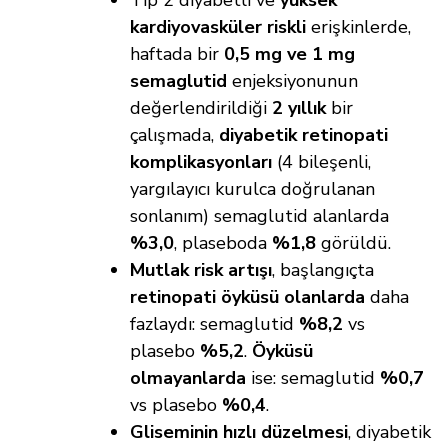
Tip 2 diyabetli ve
yüksek
kardiyovasküler riskli
erişkinlerde,
haftada bir
0,5 mg ve 1 mg
semaglutid
enjeksiyonunun
değerlendirildiği
2 yıllık
bir
çalışmada,
diyabetik retinopati
komplikasyonları
(4 bileşenli,
yargılayıcı kurulca doğrulanan
sonlanım) semaglutid alanlarda
%3,0
, plaseboda
%1,8
görüldü.
Mutlak risk artışı
, başlangıçta
retinopati öyküsü olanlarda
daha
fazlaydı: semaglutid
%8,2
vs
plasebo
%5,2
.
Öyküsü
olmayanlarda
ise: semaglutid
%0,7
vs plasebo
%0,4
.
Gliseminin hızlı düzelmesi
, diyabetik