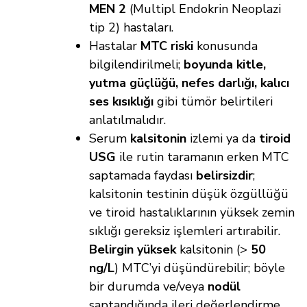
MEN 2
(Multipl Endokrin Neoplazi
tip 2) hastaları.
Hastalar
MTC riski
konusunda
bilgilendirilmeli;
boyunda kitle,
yutma güçlüğü, nefes darlığı, kalıcı
ses kısıklığı
gibi tümör belirtileri
anlatılmalıdır.
Serum
kalsitonin
izlemi ya da
tiroid
USG
ile rutin taramanın erken MTC
saptamada faydası
belirsizdir
;
kalsitonin testinin düşük özgüllüğü
ve tiroid hastalıklarının yüksek zemin
sıklığı gereksiz işlemleri artırabilir.
Belirgin yüksek
kalsitonin (>
50
ng/L
) MTC’yi düşündürebilir; böyle
bir durumda ve/veya
nodül
saptandığında ileri değerlendirme