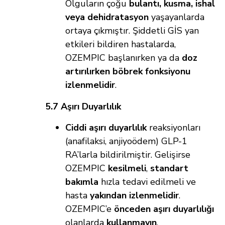
Olguların çoğu
bulantı, kusma, ishal
veya dehidratasyon
yaşayanlarda
ortaya çıkmıştır. Şiddetli GİS yan
etkileri bildiren hastalarda,
OZEMPIC başlanırken ya da
doz
artırılırken böbrek fonksiyonu
izlenmelidir
.
5.7 Aşırı Duyarlılık
Ciddi aşırı duyarlılık
reaksiyonları
(anafilaksi, anjiyoödem) GLP-1
RA’larla bildirilmiştir. Gelişirse
OZEMPIC
kesilmeli
,
standart
bakımla
hızla tedavi edilmeli ve
hasta
yakından izlenmelidir
.
OZEMPIC’e
önceden aşırı duyarlılığı
olanlarda
kullanmayın
.