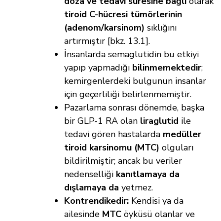
doza ve tedavi süresine bağlı
olarak
tiroid C-hücresi tümörlerinin
(adenom/karsinom)
sıklığını
artırmıştır [bkz. 13.1].
İnsanlarda semaglutidin bu etkiyi
yapıp yapmadığı
bilinmemektedir
;
kemirgenlerdeki bulgunun insanlar
için geçerliliği belirlenmemiştir.
Pazarlama sonrası dönemde, başka
bir GLP-1 RA olan
liraglutid
ile
tedavi gören hastalarda
medüller
tiroid karsinomu (MTC)
olguları
bildirilmiştir; ancak bu veriler
nedenselliği
kanıtlamaya da
dışlamaya da
yetmez.
Kontrendikedir:
Kendisi ya da
ailesinde
MTC
öyküsü olanlar ve