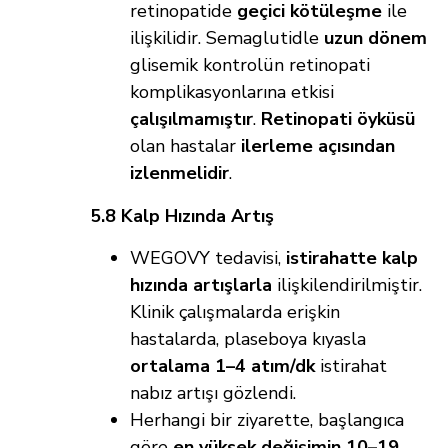
retinopatide
geçici kötüleşme
ile
ilişkilidir. Semaglutidle
uzun dönem
glisemik kontrolün retinopati
komplikasyonlarına etkisi
çalışılmamıştır
.
Retinopati öyküsü
olan hastalar
ilerleme açısından
izlenmelidir
.
5.8 Kalp Hızında Artış
WEGOVY tedavisi,
istirahatte kalp
hızında artışlarla
ilişkilendirilmiştir.
Klinik çalışmalarda erişkin
hastalarda, plaseboya kıyasla
ortalama 1–4 atım/dk
istirahat
nabız artışı gözlendi.
Herhangi bir ziyarette, başlangıca
göre
en yüksek değişimin
10–19