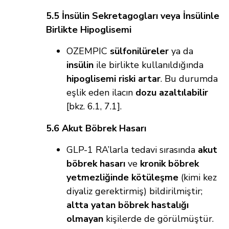
5.5 İnsülin Sekretagogları veya İnsülinle
Birlikte Hipoglisemi
OZEMPIC
sülfonilüreler
ya da
insülin
ile birlikte kullanıldığında
hipoglisemi riski artar
. Bu durumda
eşlik eden ilacın
dozu azaltılabilir
[bkz. 6.1, 7.1].
5.6 Akut Böbrek Hasarı
GLP-1 RA’larla tedavi sırasında
akut
böbrek hasarı
ve
kronik böbrek
yetmezliğinde kötüleşme
(kimi kez
diyaliz gerektirmiş) bildirilmiştir;
altta yatan böbrek hastalığı
olmayan
kişilerde de görülmüştür.