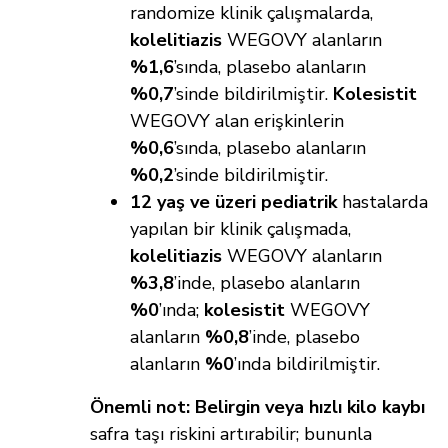
randomize klinik çalışmalarda,
kolelitiazis
WEGOVY alanların
%1,6
’sında, plasebo alanların
%0,7
’sinde bildirilmiştir.
Kolesistit
WEGOVY alan erişkinlerin
%0,6
’sında, plasebo alanların
%0,2
’sinde bildirilmiştir.
12 yaş ve üzeri pediatrik
hastalarda
yapılan bir klinik çalışmada,
kolelitiazis
WEGOVY alanların
%3,8
’inde, plasebo alanların
%0
’ında;
kolesistit
WEGOVY
alanların
%0,8
’inde, plasebo
alanların
%0
’ında bildirilmiştir.
Önemli not:
Belirgin veya hızlı kilo kaybı
safra taşı riskini artırabilir; bununla