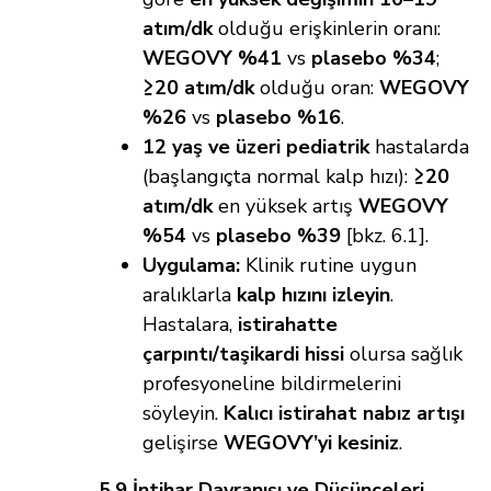
atım/dk
olduğu erişkinlerin oranı:
WEGOVY %41
vs
plasebo %34
;
≥20 atım/dk
olduğu oran:
WEGOVY
%26
vs
plasebo %16
.
12 yaş ve üzeri pediatrik
hastalarda
(başlangıçta normal kalp hızı):
≥20
atım/dk
en yüksek artış
WEGOVY
%54
vs
plasebo %39
[bkz. 6.1].
Uygulama:
Klinik rutine uygun
aralıklarla
kalp hızını izleyin
.
Hastalara,
istirahatte
çarpıntı/taşikardi hissi
olursa sağlık
profesyoneline bildirmelerini
söyleyin.
Kalıcı istirahat nabız artışı
gelişirse
WEGOVY’yi kesiniz
.
5.9 İntihar Davranışı ve Düşünceleri