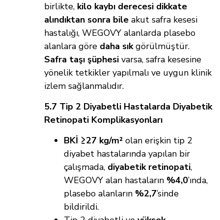
birlikte,
kilo kaybı derecesi dikkate
alındıktan sonra bile
akut safra kesesi
hastalığı, WEGOVY alanlarda plasebo
alanlara göre
daha sık
görülmüştür.
Safra taşı şüphesi
varsa, safra kesesine
yönelik tetkikler yapılmalı ve uygun klinik
izlem sağlanmalıdır.
5.7 Tip 2 Diyabetli Hastalarda Diyabetik
Retinopati Komplikasyonları
BKİ ≥27 kg/m²
olan erişkin tip 2
diyabet hastalarında yapılan bir
çalışmada,
diyabetik retinopati
,
WEGOVY alan hastaların
%4,0
’ında,
plasebo alanların
%2,7
’sinde
bildirildi.