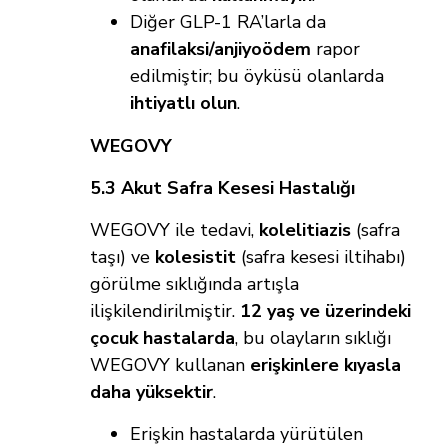
Diğer GLP-1 RA’larla da
anafilaksi/anjiyoödem
rapor
edilmiştir; bu öyküsü olanlarda
ihtiyatlı olun
.
WEGOVY
5.3 Akut Safra Kesesi Hastalığı
WEGOVY ile tedavi,
kolelitiazis
(safra
taşı) ve
kolesistit
(safra kesesi iltihabı)
görülme sıklığında artışla
ilişkilendirilmiştir.
12 yaş ve üzerindeki
çocuk hastalarda
, bu olayların sıklığı
WEGOVY kullanan
erişkinlere kıyasla
daha yüksektir
.
Erişkin hastalarda yürütülen