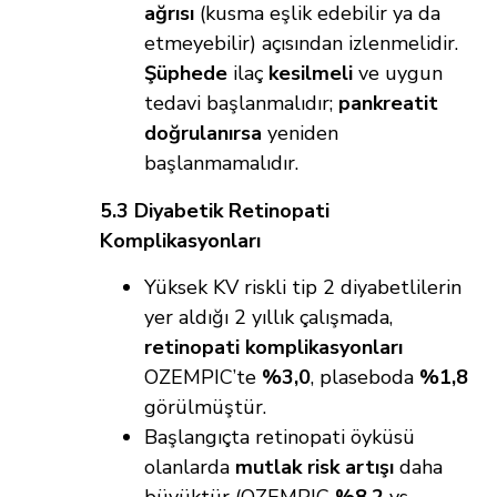
ağrısı
(kusma eşlik edebilir ya da
etmeyebilir) açısından izlenmelidir.
Şüphede
ilaç
kesilmeli
ve uygun
tedavi başlanmalıdır;
pankreatit
doğrulanırsa
yeniden
başlanmamalıdır.
5.3 Diyabetik Retinopati
Komplikasyonları
Yüksek KV riskli tip 2 diyabetlilerin
yer aldığı 2 yıllık çalışmada,
retinopati komplikasyonları
OZEMPIC’te
%3,0
, plaseboda
%1,8
görülmüştür.
Başlangıçta retinopati öyküsü
olanlarda
mutlak risk artışı
daha