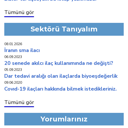
Tümünü gör
Sektörü Tanıyalım
08.01.2026
i̇ranin sma i̇laci
06.09.2023
20 senede akilci i̇laç kullaniminda ne deği̇şti̇?
05.09.2023
dar tedavi̇ araliği olan i̇laçlarda bi̇yoeşdeğerli̇k
09.06.2020
covid-19 i̇laçlari hakkinda bi̇lmek i̇stedi̇kleri̇ni̇z.
Tümünü gör
Yorumlarınız