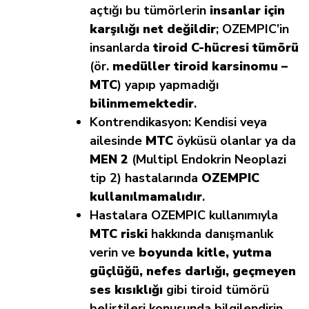
açtığı bu tümörlerin
insanlar için
karşılığı net değildir
; OZEMPIC’in
insanlarda
tiroid C-hücresi tümörü
(ör.
medüller tiroid karsinomu –
MTC
) yapıp yapmadığı
bilinmemektedir
.
Kontrendikasyon:
Kendisi veya
ailesinde
MTC
öyküsü olanlar ya da
MEN 2
(Multipl Endokrin Neoplazi
tip 2) hastalarında
OZEMPIC
kullanılmamalıdır
.
Hastalara OZEMPIC kullanımıyla
MTC riski
hakkında danışmanlık
verin ve
boyunda kitle, yutma
güçlüğü, nefes darlığı, geçmeyen
ses kısıklığı
gibi tiroid tümörü
belirtileri konusunda bilgilendirin.