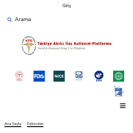
User
Ana
Giriş
account
içeriğe
Search
atla
menu
Ana Sayfa
Editörden
Sayfa