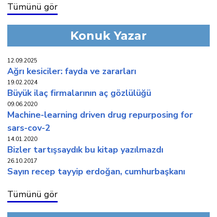
Tümünü gör
Konuk Yazar
12.09.2025
ağri kesi̇ci̇ler: fayda ve zararlari
19.02.2024
büyük i̇laç fi̇rmalarinin aç gözlülüğü
09.06.2020
machine-learning driven drug repurposing for
sars-cov-2
14.01.2020
bi̇zler tartişsaydik bu ki̇tap yazilmazdi
26.10.2017
sayın recep tayyip erdoğan, cumhurbaşkanı
Tümünü gör