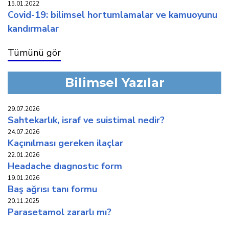
15.01.2022
covi̇d-19: bi̇li̇msel hortumlamalar ve kamuoyunu
kandirmalar
Tümünü gör
Bilimsel Yazılar
29.07.2026
sahtekarlık, i̇sraf ve suistimal nedir?
24.07.2026
kaçinilmasi gereken i̇laçlar
22.01.2026
headache diagnostic form
19.01.2026
baş ağrisi tani formu
20.11.2025
parasetamol zararli mi?