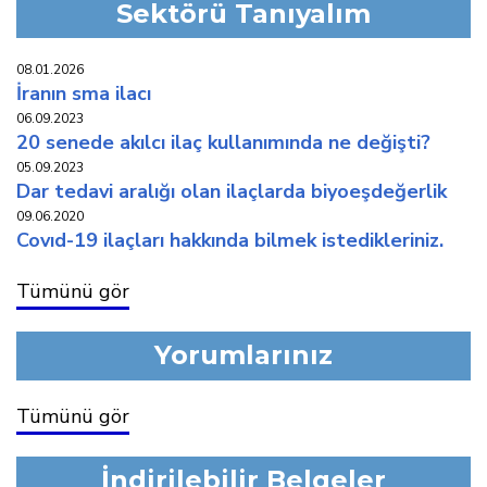
Sektörü Tanıyalım
08.01.2026
i̇ranin sma i̇laci
06.09.2023
20 senede akilci i̇laç kullaniminda ne deği̇şti̇?
05.09.2023
dar tedavi̇ araliği olan i̇laçlarda bi̇yoeşdeğerli̇k
09.06.2020
covid-19 i̇laçlari hakkinda bi̇lmek i̇stedi̇kleri̇ni̇z.
Tümünü gör
Yorumlarınız
Tümünü gör
İndirilebilir Belgeler