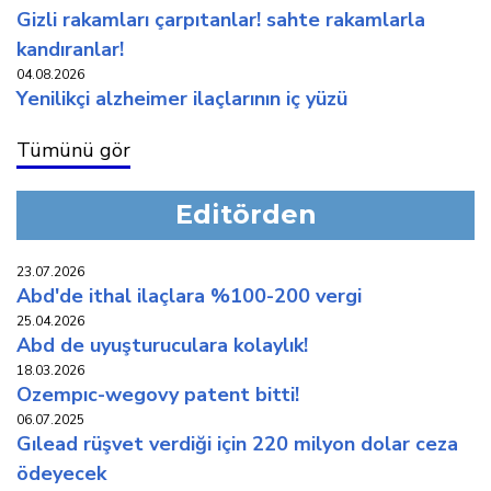
gi̇zli̇ rakamlari çarpitanlar! sahte rakamlarla
kandiranlar!
04.08.2026
yeni̇li̇kçi̇ alzhei̇mer i̇laçlarinin i̇ç yüzü
Tümünü gör
Editörden
23.07.2026
abd'de i̇thal i̇laçlara %100-200 vergi̇
25.04.2026
abd de uyuşturuculara kolaylik!
18.03.2026
ozempic-wegovy patent bi̇tti̇!
06.07.2025
gilead rüşvet verdi̇ği̇ i̇çi̇n 220 mi̇lyon dolar ceza
ödeyecek