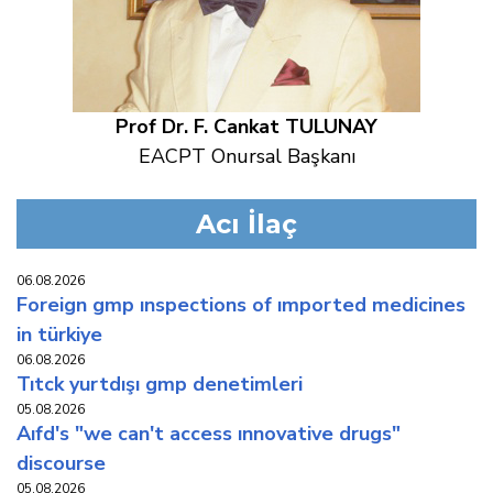
Prof Dr. F. Cankat TULUNAY
EACPT Onursal Başkanı
Acı İlaç
06.08.2026
foreign gmp inspections of imported medicines
in türkiye
06.08.2026
titck yurtdişi gmp deneti̇mleri̇
05.08.2026
aifd's "we can't access innovative drugs"
discourse
05.08.2026