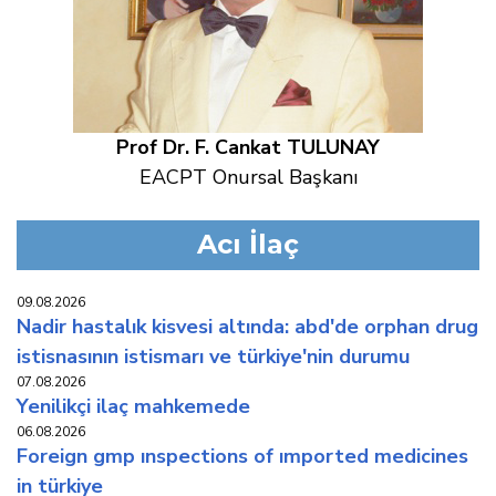
Prof Dr. F. Cankat TULUNAY
EACPT Onursal Başkanı
Acı İlaç
09.08.2026
nadir hastalık kisvesi altında: abd'de orphan drug
i̇stisnasının i̇stismarı ve türkiye'nin durumu
07.08.2026
yeni̇li̇kçi̇ i̇laç mahkemede
06.08.2026
foreign gmp inspections of imported medicines
in türkiye