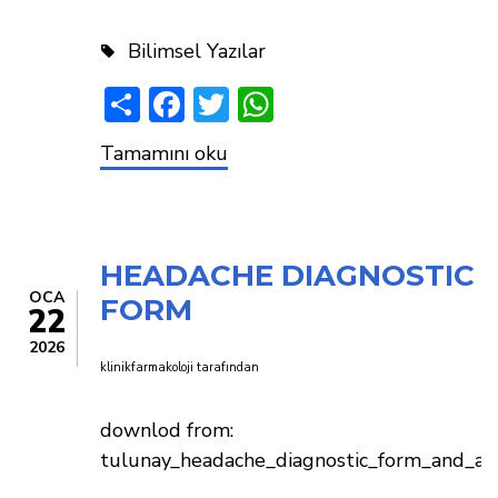
Bilimsel Yazılar
Share
Facebook
Twitter
WhatsApp
KAÇINILMASI
Tamamını oku
GEREKEN
İLAÇLAR
HEADACHE DIAGNOSTIC
OCA
FORM
22
2026
klinikfarmakoloji
tarafından
downlod from:
tulunay_headache_diagnostic_form_and_al