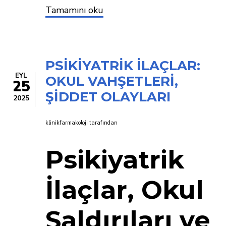
YÜKSEK
Tamamını oku
İLAÇ
FİYATLARI
VE
İLACA
ERİŞİM
PSİKİYATRİK İLAÇLAR:
GÜÇLÜĞÜ
EYL
OKUL VAHŞETLERİ,
25
ŞİDDET OLAYLARI
2025
klinikfarmakoloji
tarafından
Psikiyatrik
İlaçlar, Okul
Saldırıları ve