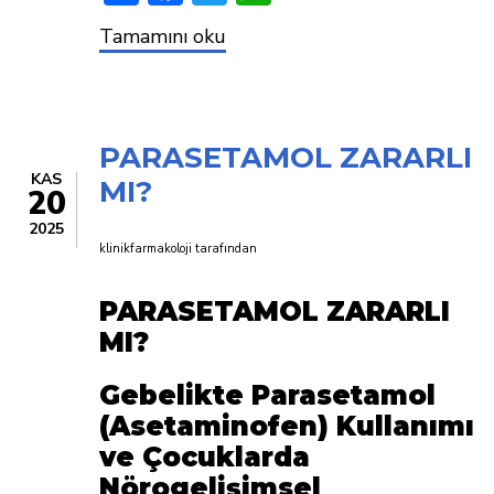
BAŞ
Tamamını oku
AĞRISI
TANI
FORMU
PARASETAMOL ZARARLI
KAS
MI?
20
2025
klinikfarmakoloji
tarafından
PARASETAMOL ZARARLI
MI?
Gebelikte Parasetamol
(Asetaminofen) Kullanımı
ve Çocuklarda
Nörogelişimsel