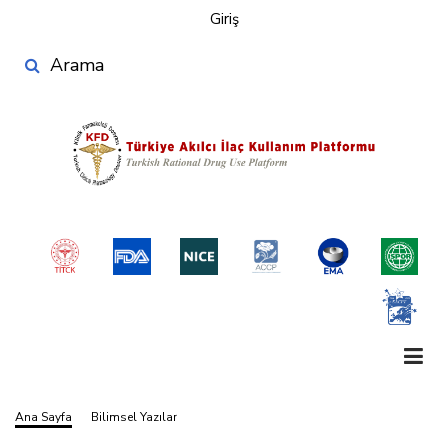
User
Ana
Giriş
account
içeriğe
Search
atla
menu
Ana Sayfa
Bilimsel Yazılar
Sayfa