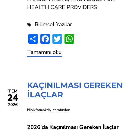
HEALTH CARE PROVIDERS
Bilimsel Yazılar
Share
Facebook
Twitter
WhatsApp
Sahtekarlık,
Tamamını oku
İsraf
ve
Suistimal
Nedir?
KAÇINILMASI GEREKEN
TEM
İLAÇLAR
24
2026
klinikfarmakoloji
tarafından
2026'da Kaçınılması Gereken İlaçlar