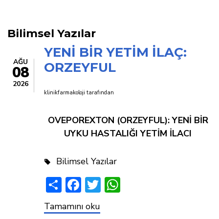
yolu
Bilimsel Yazılar
YENİ BİR YETİM İLAÇ:
AĞU
ORZEYFUL
08
2026
klinikfarmakoloji
tarafından
OVEPOREXTON (ORZEYFUL): YENİ BİR
UYKU HASTALIĞI YETİM İLACI
Bilimsel Yazılar
Share
Facebook
Twitter
WhatsApp
YENİ
Tamamını oku
BİR