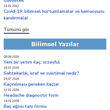
ödeyecek
15.01.2022
covi̇d-19: bi̇li̇msel hortumlamalar ve kamuoyunu
kandirmalar
Tümünü gör
Bilimsel Yazılar
08.08.2026
yeni̇ bi̇r yeti̇m i̇laç: orzeyful
29.07.2026
sahtekarlık, i̇sraf ve suistimal nedir?
24.07.2026
kaçinilmasi gereken i̇laçlar
22.01.2026
headache diagnostic form
19.01.2026
baş ağrisi tani formu