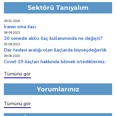
Sektörü Tanıyalım
08.01.2026
i̇ranin sma i̇laci
06.09.2023
20 senede akilci i̇laç kullaniminda ne deği̇şti̇?
05.09.2023
dar tedavi̇ araliği olan i̇laçlarda bi̇yoeşdeğerli̇k
09.06.2020
covid-19 i̇laçlari hakkinda bi̇lmek i̇stedi̇kleri̇ni̇z.
Tümünü gör
Yorumlarınız
Tümünü gör