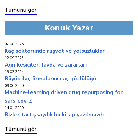
Tümünü gör
Konuk Yazar
07.08.2026
i̇laç sektöründe rüşvet ve yolsuzluklar
12.09.2025
ağri kesi̇ci̇ler: fayda ve zararlari
19.02.2024
büyük i̇laç fi̇rmalarinin aç gözlülüğü
09.06.2020
machine-learning driven drug repurposing for
sars-cov-2
14.01.2020
bi̇zler tartişsaydik bu ki̇tap yazilmazdi
Tümünü gör