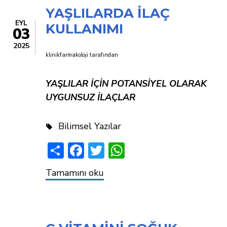
OLAYLARI
YAŞLILARDA İLAÇ
EYL
KULLANIMI
03
2025
klinikfarmakoloji
tarafından
YAŞLILAR İÇİN POTANSİYEL OLARAK
UYGUNSUZ İLAÇLAR
Bilimsel Yazılar
Share
Facebook
Twitter
WhatsApp
YAŞLILARDA
Tamamını oku
İLAÇ
KULLANIMI