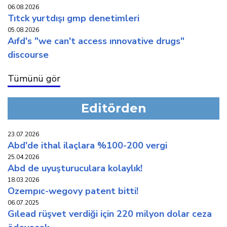
06.08.2026
titck yurtdişi gmp deneti̇mleri̇
05.08.2026
aifd's "we can't access innovative drugs"
discourse
Tümünü gör
Editörden
23.07.2026
abd'de i̇thal i̇laçlara %100-200 vergi̇
25.04.2026
abd de uyuşturuculara kolaylik!
18.03.2026
ozempic-wegovy patent bi̇tti̇!
06.07.2025
gilead rüşvet verdi̇ği̇ i̇çi̇n 220 mi̇lyon dolar ceza