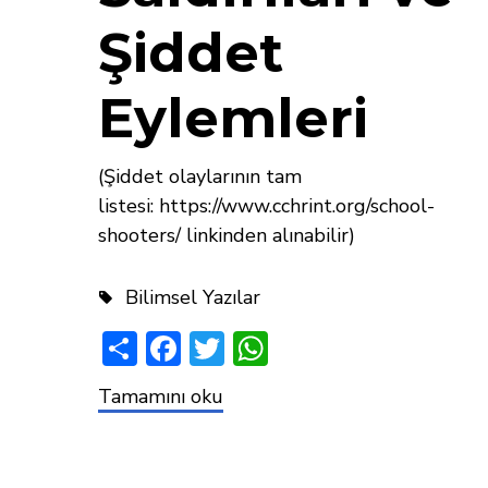
Şiddet
Eylemleri
(Şiddet olaylarının tam
listesi: https://www.cchrint.org/school-
shooters/ linkinden alınabilir)
Bilimsel Yazılar
Share
Facebook
Twitter
WhatsApp
PSİKİYATRİK
Tamamını oku
İLAÇLAR:
OKUL
VAHŞETLERİ,
ŞİDDET