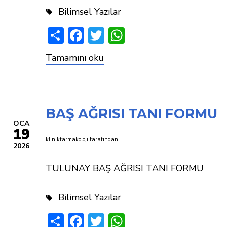
Bilimsel Yazılar
Share
Facebook
Twitter
WhatsApp
HEADACHE
Tamamını oku
DIAGNOSTIC
FORM
BAŞ AĞRISI TANI FORMU
OCA
19
klinikfarmakoloji
tarafından
2026
TULUNAY BAŞ AĞRISI TANI FORMU
Bilimsel Yazılar
Share
Facebook
Twitter
WhatsApp