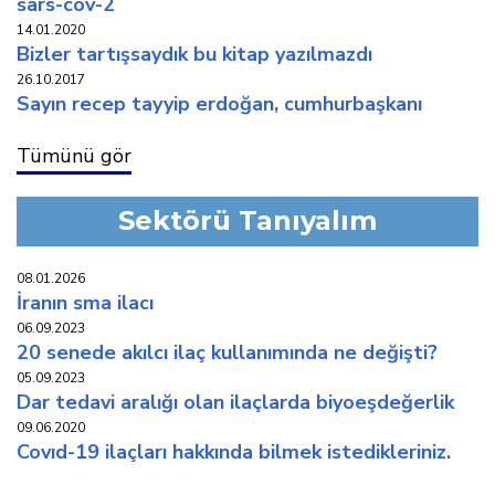
sars-cov-2
14.01.2020
bi̇zler tartişsaydik bu ki̇tap yazilmazdi
26.10.2017
sayın recep tayyip erdoğan, cumhurbaşkanı
Tümünü gör
Sektörü Tanıyalım
08.01.2026
i̇ranin sma i̇laci
06.09.2023
20 senede akilci i̇laç kullaniminda ne deği̇şti̇?
05.09.2023
dar tedavi̇ araliği olan i̇laçlarda bi̇yoeşdeğerli̇k
09.06.2020
covid-19 i̇laçlari hakkinda bi̇lmek i̇stedi̇kleri̇ni̇z.