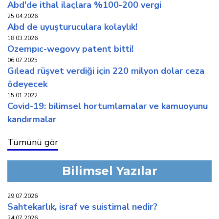
abd'de i̇thal i̇laçlara %100-200 vergi̇
25.04.2026
abd de uyuşturuculara kolaylik!
18.03.2026
ozempic-wegovy patent bi̇tti̇!
06.07.2025
gilead rüşvet verdi̇ği̇ i̇çi̇n 220 mi̇lyon dolar ceza
ödeyecek
15.01.2022
covi̇d-19: bi̇li̇msel hortumlamalar ve kamuoyunu
kandirmalar
Tümünü gör
Bilimsel Yazılar
29.07.2026
sahtekarlık, i̇sraf ve suistimal nedir?
24.07.2026