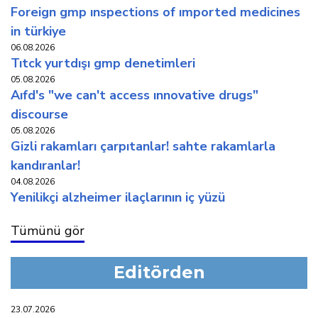
foreign gmp inspections of imported medicines
in türkiye
06.08.2026
titck yurtdişi gmp deneti̇mleri̇
05.08.2026
aifd's "we can't access innovative drugs"
discourse
05.08.2026
gi̇zli̇ rakamlari çarpitanlar! sahte rakamlarla
kandiranlar!
04.08.2026
yeni̇li̇kçi̇ alzhei̇mer i̇laçlarinin i̇ç yüzü
Tümünü gör
Editörden
23.07.2026