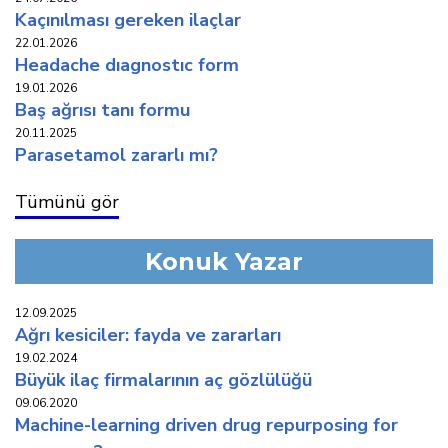
kaçinilmasi gereken i̇laçlar
22.01.2026
headache diagnostic form
19.01.2026
baş ağrisi tani formu
20.11.2025
parasetamol zararli mi?
Tümünü gör
Konuk Yazar
12.09.2025
ağri kesi̇ci̇ler: fayda ve zararlari
19.02.2024
büyük i̇laç fi̇rmalarinin aç gözlülüğü
09.06.2020
machine-learning driven drug repurposing for