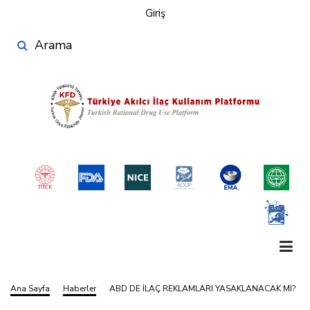
User
Ana
Giriş
account
içeriğe
Search
atla
menu
Ana Sayfa
Haberler
ABD DE İLAÇ REKLAMLARI YASAKLANACAK MI?
Sayfa