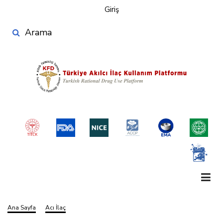
User
Ana
Giriş
account
içeriğe
Search
atla
menu
Ana Sayfa
Acı İlaç
Sayfa