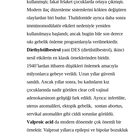
kullanmıştı; fakat felaket çocuklarda ortaya çıkmıştı.
Modern ilaç düzenleme sistemlerini kökten değiştiren
olaylardan biri budur. Thalidomide ayrıca daha sonra
immünomodülatör etkileri nedeniyle yeniden
kullanılmaya başlandı; ancak bugün bile son derece
sıkı gebelik önleme programlarıyla verilmektedir.
Diethylstilbestrol
yani DES (dietilstilbestrol), ikinci
nesil etkilerin en klasik örneklerinden biridir.
1940’lardan itibaren düşükleri önlemek amacıyla
milyonlarca gebeye verildi. Uzun yıllar güvenli
sanıldı. Ancak yıllar sonra, bu kadınların kız
çocuklarında nadir görülen clear cell vajinal
adenokarsinom geliştiği fark edildi. Ayrıca: infertilite,
uterus anomalileri, ektopik gebelik, sontan abortus,
servikal anomaliler gibi ciddi sorunlar görüldü.
Valproic acid
da modern dönemde çok önemli bir
örnektir. Valproat yıllarca epilepsi ve bipolar bozukluk