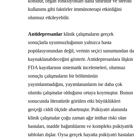
kötüdür, organ fonksiyonları daha sınırlıdır ve steroid
kullanımı gibi faktörler immünoterapi etkinliğini
olumsuz etkileyebilir.
Antidepresanlar
klinik çalışmaların gerçek
sonuçlarla uyumsuzluğunun yalnızca hasta
popülasyonundan değil, verinin seçici sunumundan da
kaynaklanabileceğini gösterir. Antidepresanlara ilişkin
FDA kayıtlarının sistematik incelemeleri, olumsuz
sonuçlu çalışmaların bir bölümünün
yayımlanmadığını, yayımlananların ise daha çok
olumlu çalışmalar olduğunu ortaya koymuştur. Bunun
sonucunda literatürde görülen etki büyüklükleri
gerçeği ciddi ölçüde abartmıştır. Psikiyatri alanında
klinik çalışmalar çoğu zaman ağır intihar riski olan
hastaları, madde bağımlılarını ve kompleks psikiyatrik
tabloları dışlar. Oysa gerçek hayatta psikiyatri hastaları