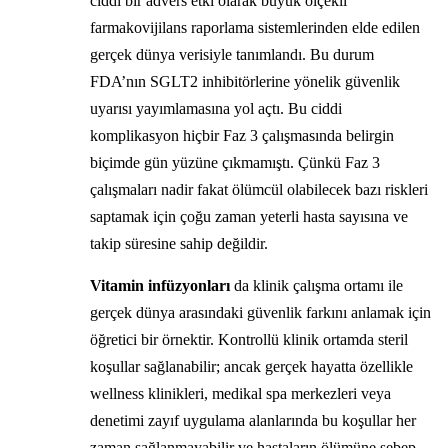
ciddi bir advers etki olarak büyük ölçekli
farmakovijilans raporlama sistemlerinden elde edilen
gerçek dünya verisiyle tanımlandı. Bu durum
FDA’nın SGLT2 inhibitörlerine yönelik güvenlik
uyarısı yayımlamasına yol açtı. Bu ciddi
komplikasyon hiçbir Faz 3 çalışmasında belirgin
biçimde gün yüzüne çıkmamıştı. Çünkü Faz 3
çalışmaları nadir fakat ölümcül olabilecek bazı riskleri
saptamak için çoğu zaman yeterli hasta sayısına ve
takip süresine sahip değildir.
Vitamin infüzyonları
da klinik çalışma ortamı ile
gerçek dünya arasındaki güvenlik farkını anlamak için
öğretici bir örnektir. Kontrollü klinik ortamda steril
koşullar sağlanabilir; ancak gerçek hayatta özellikle
wellness klinikleri, medikal spa merkezleri veya
denetimi zayıf uygulama alanlarında bu koşullar her
zaman sağlanmayabilir ve hastaların ölümüne sebep