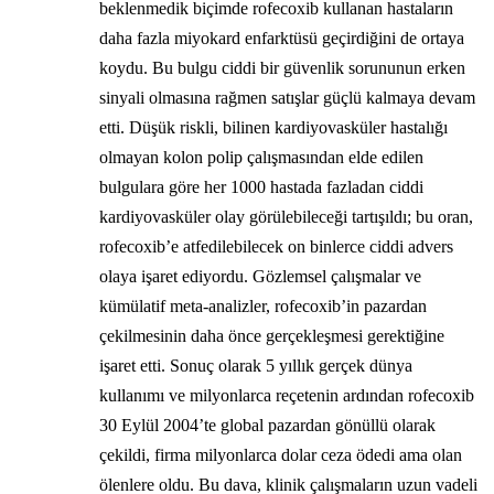
beklenmedik biçimde rofecoxib kullanan hastaların
daha fazla miyokard enfarktüsü geçirdiğini de ortaya
koydu. Bu bulgu ciddi bir güvenlik sorununun erken
sinyali olmasına rağmen satışlar güçlü kalmaya devam
etti. Düşük riskli, bilinen kardiyovasküler hastalığı
olmayan kolon polip çalışmasından elde edilen
bulgulara göre her 1000 hastada fazladan ciddi
kardiyovasküler olay görülebileceği tartışıldı; bu oran,
rofecoxib’e atfedilebilecek on binlerce ciddi advers
olaya işaret ediyordu. Gözlemsel çalışmalar ve
kümülatif meta-analizler, rofecoxib’in pazardan
çekilmesinin daha önce gerçekleşmesi gerektiğine
işaret etti. Sonuç olarak 5 yıllık gerçek dünya
kullanımı ve milyonlarca reçetenin ardından rofecoxib
30 Eylül 2004’te global pazardan gönüllü olarak
çekildi, firma milyonlarca dolar ceza ödedi ama olan
ölenlere oldu. Bu dava, klinik çalışmaların uzun vadeli