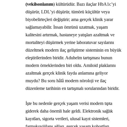
(vekilsonlanım
) kültürüdür. Bazı ilaçlar HbA1c’yi
düşürür, LDL’yi düşürür, tümörü küçültür veya
biyobelirteçleri değiştirir; ama gerçek klinik yarar
sağlamayabilir. İnsan ömrünü uzatmak, yaşam
kalitesini artırmak, hastaneye yatışları azaltmak ve
mortaliteyi düşürmek yerine laboratuvar sayılarını
düzeltmek modern ilaç geliştirme sisteminin en büyük
eleştirilerinden biridir. Aduhelm tartışması bunun
modern örneklerinden biri oldu. Amiloid plaklarını
azaltmak gerçek klinik fayda anlamına geliyor
muydu? Bu soru hâlâ modern nöroloji ve ilaç
düzenleme tarihinin en tartışmalı sorularından biridir.
İşte bu nedenle gerçek yaşam verisi modern tıpta
giderek daha önemli hale geldi. Elektronik sağlık
kayıtları, sigorta verileri, ulusal kayıt sistemleri,
farmakovijilans ağları, gerçek yaşam kohortları,