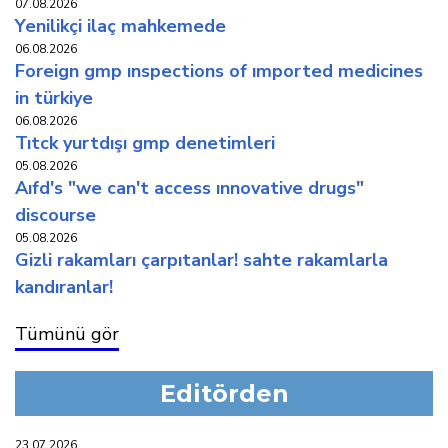
07.08.2026
yeni̇li̇kçi̇ i̇laç mahkemede
06.08.2026
foreign gmp inspections of imported medicines
in türkiye
06.08.2026
titck yurtdişi gmp deneti̇mleri̇
05.08.2026
aifd's "we can't access innovative drugs"
discourse
05.08.2026
gi̇zli̇ rakamlari çarpitanlar! sahte rakamlarla
kandiranlar!
Tümünü gör
Editörden
23.07.2026