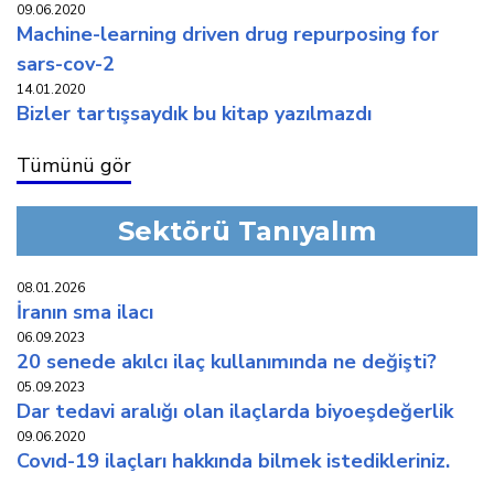
09.06.2020
machine-learning driven drug repurposing for
sars-cov-2
14.01.2020
bi̇zler tartişsaydik bu ki̇tap yazilmazdi
Tümünü gör
Sektörü Tanıyalım
08.01.2026
i̇ranin sma i̇laci
06.09.2023
20 senede akilci i̇laç kullaniminda ne deği̇şti̇?
05.09.2023
dar tedavi̇ araliği olan i̇laçlarda bi̇yoeşdeğerli̇k
09.06.2020
covid-19 i̇laçlari hakkinda bi̇lmek i̇stedi̇kleri̇ni̇z.