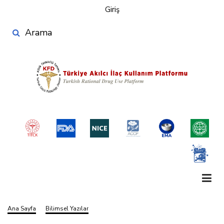
User
Ana
Giriş
account
içeriğe
Search
atla
menu
Ana Sayfa
Bilimsel Yazılar
Sayfa