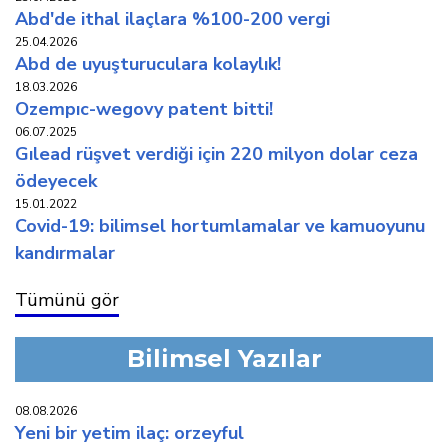
abd'de i̇thal i̇laçlara %100-200 vergi̇
25.04.2026
abd de uyuşturuculara kolaylik!
18.03.2026
ozempic-wegovy patent bi̇tti̇!
06.07.2025
gilead rüşvet verdi̇ği̇ i̇çi̇n 220 mi̇lyon dolar ceza
ödeyecek
15.01.2022
covi̇d-19: bi̇li̇msel hortumlamalar ve kamuoyunu
kandirmalar
Tümünü gör
Bilimsel Yazılar
08.08.2026
yeni̇ bi̇r yeti̇m i̇laç: orzeyful