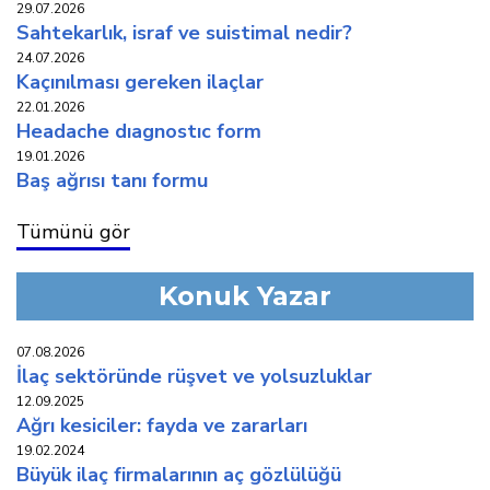
29.07.2026
sahtekarlık, i̇sraf ve suistimal nedir?
24.07.2026
kaçinilmasi gereken i̇laçlar
22.01.2026
headache diagnostic form
19.01.2026
baş ağrisi tani formu
Tümünü gör
Konuk Yazar
07.08.2026
i̇laç sektöründe rüşvet ve yolsuzluklar
12.09.2025
ağri kesi̇ci̇ler: fayda ve zararlari
19.02.2024
büyük i̇laç fi̇rmalarinin aç gözlülüğü