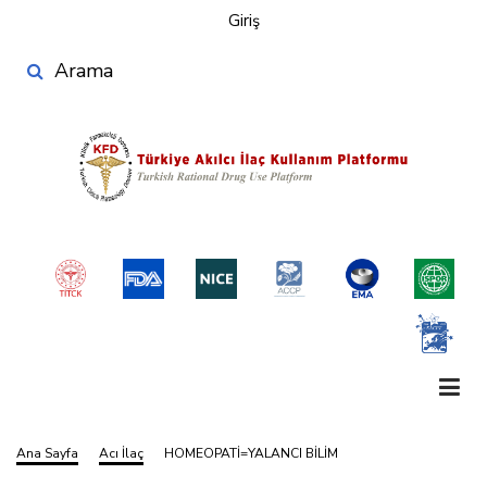
User
Ana
Giriş
account
içeriğe
Search
atla
menu
Ana Sayfa
Acı İlaç
HOMEOPATİ=YALANCI BİLİM
Sayfa