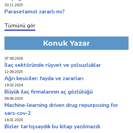
20.11.2025
parasetamol zararli mi?
Tümünü gör
Konuk Yazar
07.08.2026
i̇laç sektöründe rüşvet ve yolsuzluklar
12.09.2025
ağri kesi̇ci̇ler: fayda ve zararlari
19.02.2024
büyük i̇laç fi̇rmalarinin aç gözlülüğü
09.06.2020
machine-learning driven drug repurposing for
sars-cov-2
14.01.2020
bi̇zler tartişsaydik bu ki̇tap yazilmazdi