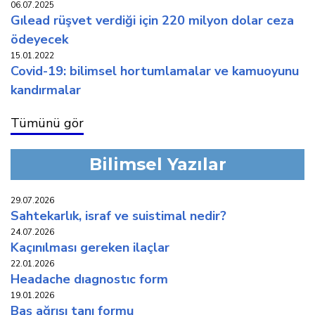
06.07.2025
gilead rüşvet verdi̇ği̇ i̇çi̇n 220 mi̇lyon dolar ceza
ödeyecek
15.01.2022
covi̇d-19: bi̇li̇msel hortumlamalar ve kamuoyunu
kandirmalar
Tümünü gör
Bilimsel Yazılar
29.07.2026
sahtekarlık, i̇sraf ve suistimal nedir?
24.07.2026
kaçinilmasi gereken i̇laçlar
22.01.2026
headache diagnostic form
19.01.2026
baş ağrisi tani formu