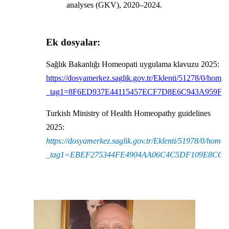
analyses (GKV), 2020–2024.
Ek dosyalar:
Sağlık Bakanlığı Homeopati uygulama klavuzu 2025:
https://dosyamerkez.saglik.gov.tr/Eklenti/51278/0/home
_tag1=8F6ED937E44115457ECF7D8E6C943A959F5
Turkish Ministry of Health Homeopathy guidelines
2025:
https://dosyamerkez.saglik.gov.tr/Eklenti/51978/0/hom
_tag1=EBEF275344FE4904AA06C4C5DF109E8CC4