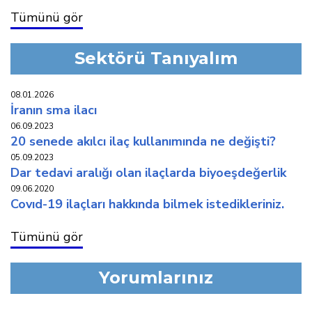
Tümünü gör
Sektörü Tanıyalım
08.01.2026
i̇ranin sma i̇laci
06.09.2023
20 senede akilci i̇laç kullaniminda ne deği̇şti̇?
05.09.2023
dar tedavi̇ araliği olan i̇laçlarda bi̇yoeşdeğerli̇k
09.06.2020
covid-19 i̇laçlari hakkinda bi̇lmek i̇stedi̇kleri̇ni̇z.
Tümünü gör
Yorumlarınız