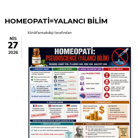
yolu
HOMEOPATİ=YALANCI BİLİM
klinikfarmakoloji
tarafından
NIS
27
2026