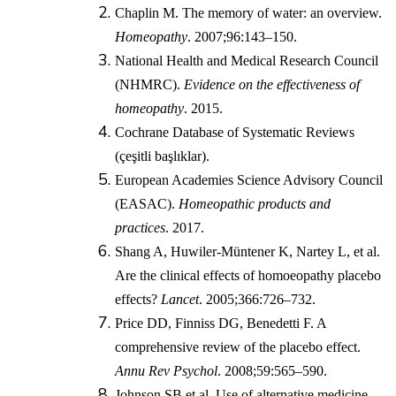
Chaplin M. The memory of water: an overview.
Homeopathy
. 2007;96:143–150.
National Health and Medical Research Council
(NHMRC).
Evidence on the effectiveness of
homeopathy
. 2015.
Cochrane Database of Systematic Reviews
(çeşitli başlıklar).
European Academies Science Advisory Council
(EASAC).
Homeopathic products and
practices
. 2017.
Shang A, Huwiler-Müntener K, Nartey L, et al.
Are the clinical effects of homoeopathy placebo
effects?
Lancet
. 2005;366:726–732.
Price DD, Finniss DG, Benedetti F. A
comprehensive review of the placebo effect.
Annu Rev Psychol
. 2008;59:565–590.
Johnson SB et al. Use of alternative medicine