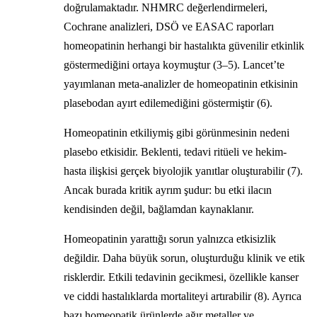
doğrulamaktadır. NHMRC değerlendirmeleri,
Cochrane analizleri, DSÖ ve EASAC raporları
homeopatinin herhangi bir hastalıkta güvenilir etkinlik
göstermediğini ortaya koymuştur (3–5). Lancet’te
yayımlanan meta-analizler de homeopatinin etkisinin
plasebodan ayırt edilemediğini göstermiştir (6).
Homeopatinin etkiliymiş gibi görünmesinin nedeni
plasebo etkisidir. Beklenti, tedavi ritüeli ve hekim-
hasta ilişkisi gerçek biyolojik yanıtlar oluşturabilir (7).
Ancak burada kritik ayrım şudur: bu etki ilacın
kendisinden değil, bağlamdan kaynaklanır.
Homeopatinin yarattığı sorun yalnızca etkisizlik
değildir. Daha büyük sorun, oluşturduğu klinik ve etik
risklerdir. Etkili tedavinin gecikmesi, özellikle kanser
ve ciddi hastalıklarda mortaliteyi artırabilir (8). Ayrıca
bazı homeopatik ürünlerde ağır metaller ve