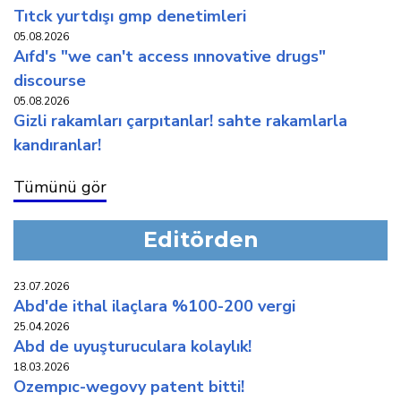
titck yurtdişi gmp deneti̇mleri̇
05.08.2026
aifd's "we can't access innovative drugs"
discourse
05.08.2026
gi̇zli̇ rakamlari çarpitanlar! sahte rakamlarla
kandiranlar!
Tümünü gör
Editörden
23.07.2026
abd'de i̇thal i̇laçlara %100-200 vergi̇
25.04.2026
abd de uyuşturuculara kolaylik!
18.03.2026
ozempic-wegovy patent bi̇tti̇!