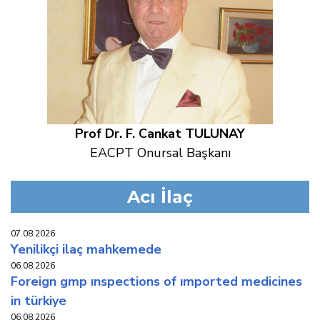
Prof Dr. F. Cankat TULUNAY
EACPT Onursal Başkanı
Acı İlaç
07.08.2026
yeni̇li̇kçi̇ i̇laç mahkemede
06.08.2026
foreign gmp inspections of imported medicines
in türkiye
06.08.2026