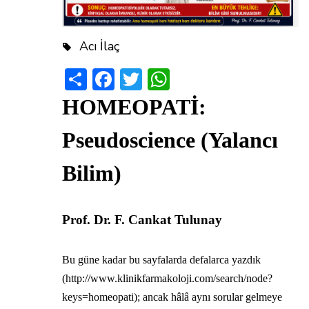
Acı İlaç
Share
Facebook
Twitter
WhatsApp
HOMEOPATİ:
Pseudoscience (Yalancı
Bilim)
Prof. Dr. F. Cankat Tulunay
Bu güne kadar bu sayfalarda defalarca yazdık
(http://www.klinikfarmakoloji.com/search/node?
keys=homeopati); ancak hâlâ aynı sorular gelmeye