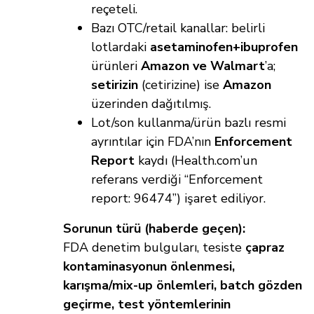
reçeteli.
Bazı OTC/retail kanallar: belirli
lotlardaki
asetaminofen+ibuprofen
ürünleri
Amazon ve Walmart
’a;
setirizin
(cetirizine) ise
Amazon
üzerinden dağıtılmış.
Lot/son kullanma/ürün bazlı resmi
ayrıntılar için FDA’nın
Enforcement
Report
kaydı (Health.com’un
referans verdiği “Enforcement
report: 96474”) işaret ediliyor.
Sorunun türü (haberde geçen):
FDA denetim bulguları, tesiste
çapraz
kontaminasyonun önlenmesi,
karışma/mix-up önlemleri, batch gözden
geçirme, test yöntemlerinin