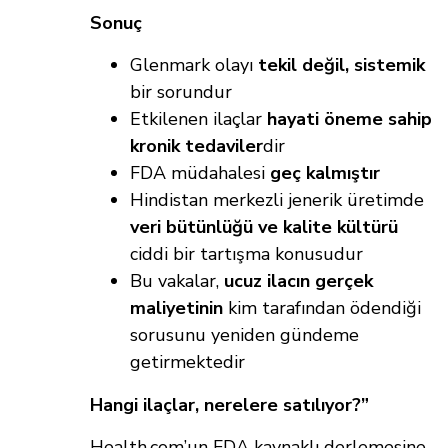
Sonuç
Glenmark olayı
tekil değil, sistemik
bir sorundur
Etkilenen ilaçlar
hayati öneme sahip
kronik tedaviler
dir
FDA müdahalesi
geç kalmıştır
Hindistan merkezli jenerik üretimde
veri bütünlüğü ve kalite kültürü
ciddi bir tartışma konusudur
Bu vakalar,
ucuz ilacın gerçek
maliyetinin
kim tarafından ödendiği
sorusunu yeniden gündeme
getirmektedir
Hangi ilaçlar, nerelere satılıyor?”
Health.com’un FDA kaynaklı derlemesine