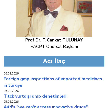
Prof Dr. F. Cankat TULUNAY
EACPT Onursal Başkanı
Acı İlaç
06.08.2026
foreign gmp inspections of imported medicines
in türkiye
06.08.2026
titck yurtdişi gmp deneti̇mleri̇
05.08.2026
aifd's "we can't access innovative drugs"