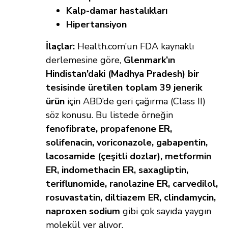
Kalp-damar hastalıkları
Hipertansiyon
İlaçlar:
Health.com’un FDA kaynaklı
derlemesine göre,
Glenmark’ın
Hindistan’daki (Madhya Pradesh) bir
tesisinde üretilen toplam 39 jenerik
ürün
için ABD’de geri çağırma (Class II)
söz konusu. Bu listede örneğin
fenofibrate, propafenone ER,
solifenacin, voriconazole, gabapentin,
lacosamide (çeşitli dozlar), metformin
ER, indomethacin ER, saxagliptin,
teriflunomide, ranolazine ER, carvedilol,
rosuvastatin, diltiazem ER, clindamycin,
naproxen sodium
gibi çok sayıda yaygın
molekül yer alıyor.