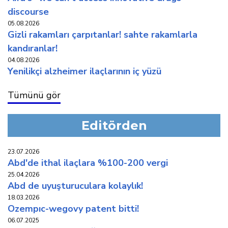
discourse
05.08.2026
gi̇zli̇ rakamlari çarpitanlar! sahte rakamlarla
kandiranlar!
04.08.2026
yeni̇li̇kçi̇ alzhei̇mer i̇laçlarinin i̇ç yüzü
Tümünü gör
Editörden
23.07.2026
abd'de i̇thal i̇laçlara %100-200 vergi̇
25.04.2026
abd de uyuşturuculara kolaylik!
18.03.2026
ozempic-wegovy patent bi̇tti̇!
06.07.2025