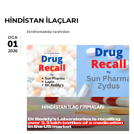
yolu
HİNDİSTAN İLAÇLARI
klinikfarmakoloji
tarafından
OCA
01
2026