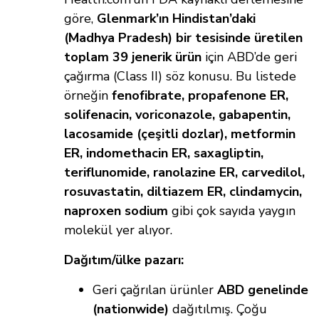
göre,
Glenmark’ın Hindistan’daki
(Madhya Pradesh) bir tesisinde üretilen
toplam 39 jenerik ürün
için ABD’de geri
çağırma (Class II) söz konusu. Bu listede
örneğin
fenofibrate, propafenone ER,
solifenacin, voriconazole, gabapentin,
lacosamide (çeşitli dozlar), metformin
ER, indomethacin ER, saxagliptin,
teriflunomide, ranolazine ER, carvedilol,
rosuvastatin, diltiazem ER, clindamycin,
naproxen sodium
gibi çok sayıda yaygın
molekül yer alıyor.
Dağıtım/ülke pazarı:
Geri çağrılan ürünler
ABD genelinde
(nationwide)
dağıtılmış. Çoğu