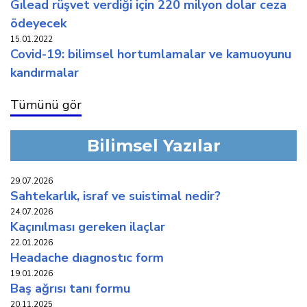
gilead rüşvet verdi̇ği̇ i̇çi̇n 220 mi̇lyon dolar ceza
ödeyecek
15.01.2022
covi̇d-19: bi̇li̇msel hortumlamalar ve kamuoyunu
kandirmalar
Tümünü gör
Bilimsel Yazılar
29.07.2026
sahtekarlık, i̇sraf ve suistimal nedir?
24.07.2026
kaçinilmasi gereken i̇laçlar
22.01.2026
headache diagnostic form
19.01.2026
baş ağrisi tani formu
20.11.2025