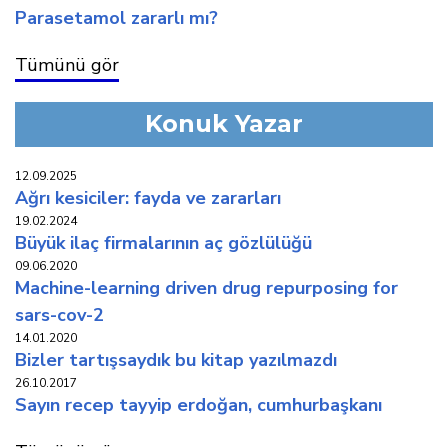
parasetamol zararli mi?
Tümünü gör
Konuk Yazar
12.09.2025
ağri kesi̇ci̇ler: fayda ve zararlari
19.02.2024
büyük i̇laç fi̇rmalarinin aç gözlülüğü
09.06.2020
machine-learning driven drug repurposing for
sars-cov-2
14.01.2020
bi̇zler tartişsaydik bu ki̇tap yazilmazdi
26.10.2017
sayın recep tayyip erdoğan, cumhurbaşkanı