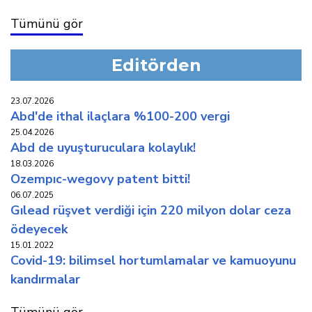
Tümünü gör
Editörden
23.07.2026
abd'de i̇thal i̇laçlara %100-200 vergi̇
25.04.2026
abd de uyuşturuculara kolaylik!
18.03.2026
ozempic-wegovy patent bi̇tti̇!
06.07.2025
gilead rüşvet verdi̇ği̇ i̇çi̇n 220 mi̇lyon dolar ceza
ödeyecek
15.01.2022
covi̇d-19: bi̇li̇msel hortumlamalar ve kamuoyunu
kandirmalar