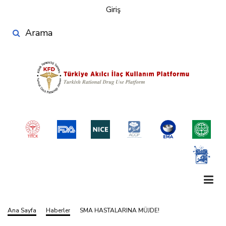
User
Ana
Giriş
account
içeriğe
Search
atla
menu
Ana Sayfa
Haberler
SMA HASTALARINA MÜJDE!
Sayfa