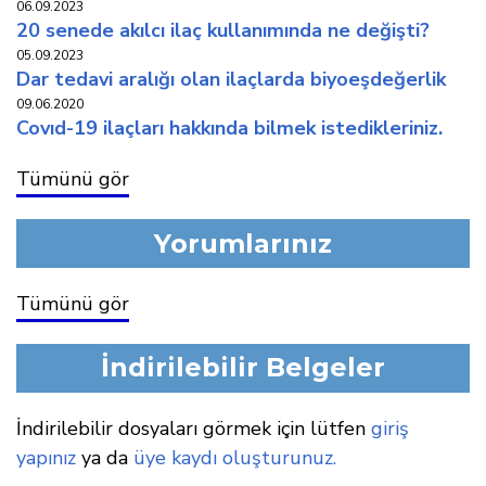
06.09.2023
20 senede akilci i̇laç kullaniminda ne deği̇şti̇?
05.09.2023
dar tedavi̇ araliği olan i̇laçlarda bi̇yoeşdeğerli̇k
09.06.2020
covid-19 i̇laçlari hakkinda bi̇lmek i̇stedi̇kleri̇ni̇z.
Tümünü gör
Yorumlarınız
Tümünü gör
İndirilebilir Belgeler
İndirilebilir dosyaları görmek için lütfen
giriş
yapınız
ya da
üye kaydı oluşturunuz.