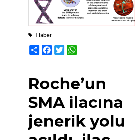
Haber
Share
Facebook
Twitter
WhatsApp
Roche’un
SMA ilacına
jenerik yolu
açıldı, ilaç