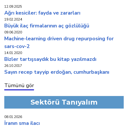
12.09.2025
ağri kesi̇ci̇ler: fayda ve zararlari
19.02.2024
büyük i̇laç fi̇rmalarinin aç gözlülüğü
09.06.2020
machine-learning driven drug repurposing for
sars-cov-2
14.01.2020
bi̇zler tartişsaydik bu ki̇tap yazilmazdi
26.10.2017
sayın recep tayyip erdoğan, cumhurbaşkanı
Tümünü gör
Sektörü Tanıyalım
08.01.2026
i̇ranin sma i̇laci