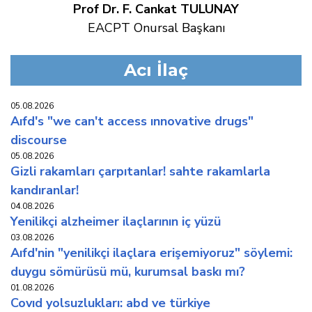
Prof Dr. F. Cankat TULUNAY
EACPT Onursal Başkanı
Acı İlaç
05.08.2026
aifd's "we can't access innovative drugs"
discourse
05.08.2026
gi̇zli̇ rakamlari çarpitanlar! sahte rakamlarla
kandiranlar!
04.08.2026
yeni̇li̇kçi̇ alzhei̇mer i̇laçlarinin i̇ç yüzü
03.08.2026
aifd'nin "yenilikçi i̇laçlara erişemiyoruz" söylemi:
duygu sömürüsü mü, kurumsal baskı mı?
01.08.2026
covid yolsuzluklari: abd ve türki̇ye