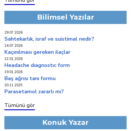
Tümünü gör
Bilimsel Yazılar
29.07.2026
sahtekarlık, i̇sraf ve suistimal nedir?
24.07.2026
kaçinilmasi gereken i̇laçlar
22.01.2026
headache diagnostic form
19.01.2026
baş ağrisi tani formu
20.11.2025
parasetamol zararli mi?
Tümünü gör
Konuk Yazar