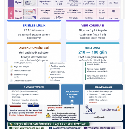
11.07.2026
türkiye'de i̇laç harcamaları rekor kırıyor
23.06.2026
acil doğum kontrolü: “ertesi gün hapı” .
22.06.2026
ab i̇laç reformu