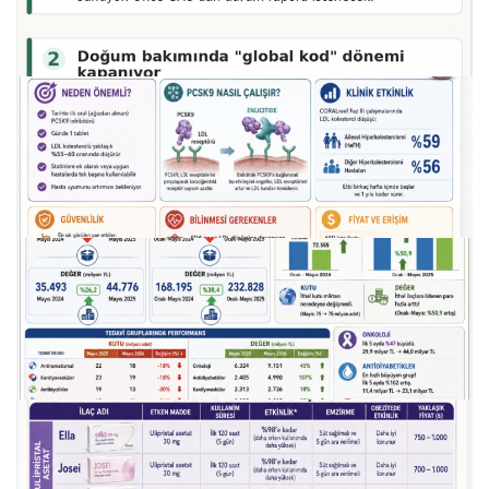
23.07.2026
alzhei̇mer tedavi̇si̇nde büyük umut mu?
23.07.2026
abd'den haberler
17.07.2026
kolesterol tedavisinde yeni i̇laç