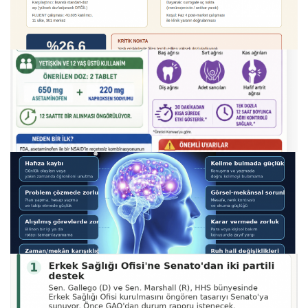
06.08.2026
covidden sonra inflüenza için de mrna aşısı
25.07.2026
parasetamol+naproksen abd’de ruhsat aldi