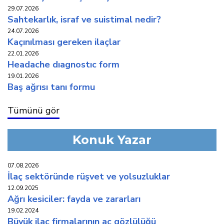
29.07.2026
sahtekarlık, i̇sraf ve suistimal nedir?
24.07.2026
kaçinilmasi gereken i̇laçlar
22.01.2026
headache diagnostic form
19.01.2026
baş ağrisi tani formu
Tümünü gör
Konuk Yazar
07.08.2026
i̇laç sektöründe rüşvet ve yolsuzluklar
12.09.2025
ağri kesi̇ci̇ler: fayda ve zararlari
19.02.2024
büyük i̇laç fi̇rmalarinin aç gözlülüğü