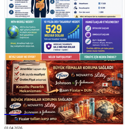
13.05.2026
sanofi, hızlı onay programından çekiliyor!
13.05.2026
alkol öldürüyor!
11.05.2026
abd de yeni̇ i̇laç fi̇yatlandirma
Tümünü gör
03.04.2026