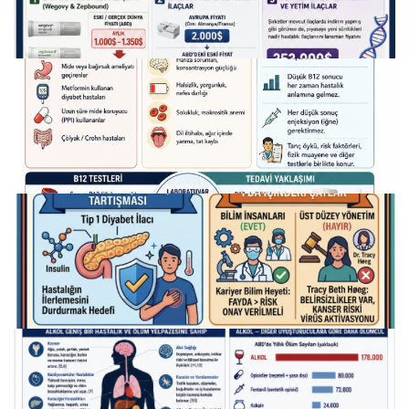
16.06.2026
d vi̇tami̇ni̇???
29.05.2026
küresel i̇laç devleri̇ni̇n "gi̇zli̇ anlaşmalari" i̇fşa
oluyor!
28.05.2026
b12 vi̇tami̇ni̇?