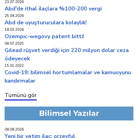
23.07.2026
abd'de i̇thal i̇laçlara %100-200 vergi̇
25.04.2026
abd de uyuşturuculara kolaylik!
18.03.2026
ozempic-wegovy patent bi̇tti̇!
06.07.2025
gilead rüşvet verdi̇ği̇ i̇çi̇n 220 mi̇lyon dolar ceza
ödeyecek
15.01.2022
covi̇d-19: bi̇li̇msel hortumlamalar ve kamuoyunu
kandirmalar
Tümünü gör
Bilimsel Yazılar
08.08.2026
yeni̇ bi̇r yeti̇m i̇laç: orzeyful