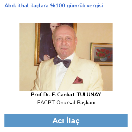
abd: i̇thal i̇laçlara %100 gümrük vergi̇si̇
Prof Dr. F. Cankat TULUNAY
EACPT Onursal Başkanı
Acı İlaç