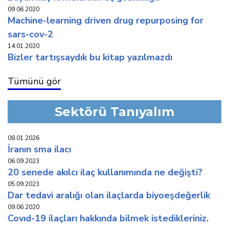
09.06.2020
machine-learning driven drug repurposing for
sars-cov-2
14.01.2020
bi̇zler tartişsaydik bu ki̇tap yazilmazdi
Tümünü gör
Sektörü Tanıyalım
08.01.2026
i̇ranin sma i̇laci
06.09.2023
20 senede akilci i̇laç kullaniminda ne deği̇şti̇?
05.09.2023
dar tedavi̇ araliği olan i̇laçlarda bi̇yoeşdeğerli̇k
09.06.2020
covid-19 i̇laçlari hakkinda bi̇lmek i̇stedi̇kleri̇ni̇z.