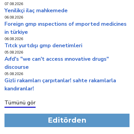
07.08.2026
yeni̇li̇kçi̇ i̇laç mahkemede
06.08.2026
foreign gmp inspections of imported medicines
in türkiye
06.08.2026
titck yurtdişi gmp deneti̇mleri̇
05.08.2026
aifd's "we can't access innovative drugs"
discourse
05.08.2026
gi̇zli̇ rakamlari çarpitanlar! sahte rakamlarla
kandiranlar!
Tümünü gör
Editörden