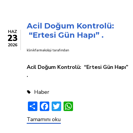
Harcamaları
Rekor
Kırıyor
Acil Doğum Kontrolü:
HAZ
“Ertesi Gün Hapı” .
23
2026
klinikfarmakoloji
tarafından
Acil Doğum Kontrolü: “Ertesi Gün Hapı”
.
Haber
Share
Facebook
Twitter
WhatsApp
Acil
Tamamını oku
Doğum
Kontrolü: