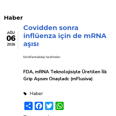
yolu
Haber
Covidden sonra
AĞU
inflüenza için de mRNA
06
aşısı
2026
klinikfarmakoloji
tarafından
FDA, mRNA Teknolojisiyle Üretilen İlk
Grip Aşısını Onayladı: (mFlusiva)
Haber
Share
Facebook
Twitter
WhatsApp