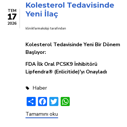
Kolesterol Tedavisinde
TEM
Yeni İlaç
17
2026
klinikfarmakoloji
tarafından
Kolesterol Tedavisinde Yeni Bir Dönem
Başlıyor:
FDA İlk Oral PCSK9 İnhibitörü
Lipfendra® (Enlicitide)'yı Onayladı
Haber
Share
Facebook
Twitter
WhatsApp
Kolesterol
Tamamını oku
Tedavisinde
Yeni