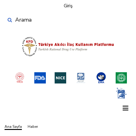
User
Ana
Giriş
account
içeriğe
Search
atla
menu
Ana Sayfa
Haber
Sayfa