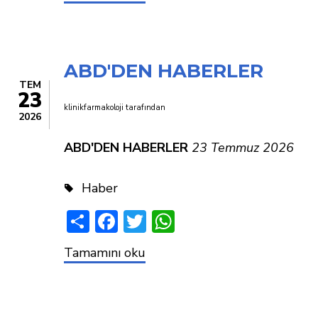
TEDAVİSİNDE
BÜYÜK
UMUT
MU?
ABD'DEN HABERLER
TEM
23
klinikfarmakoloji
tarafından
2026
ABD'DEN HABERLER
23 Temmuz 2026
Haber
Share
Facebook
Twitter
WhatsApp
ABD'DEN
Tamamını oku
HABERLER