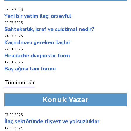
08.08.2026
yeni̇ bi̇r yeti̇m i̇laç: orzeyful
29.07.2026
sahtekarlık, i̇sraf ve suistimal nedir?
24.07.2026
kaçinilmasi gereken i̇laçlar
22.01.2026
headache diagnostic form
19.01.2026
baş ağrisi tani formu
Tümünü gör
Konuk Yazar
07.08.2026
i̇laç sektöründe rüşvet ve yolsuzluklar
12.09.2025