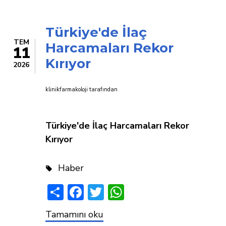
İlaç
Türkiye'de İlaç
TEM
Harcamaları Rekor
11
Kırıyor
2026
klinikfarmakoloji
tarafından
Türkiye'de İlaç Harcamaları Rekor
Kırıyor
Haber
Share
Facebook
Twitter
WhatsApp
Türkiye'de
Tamamını oku
İlaç