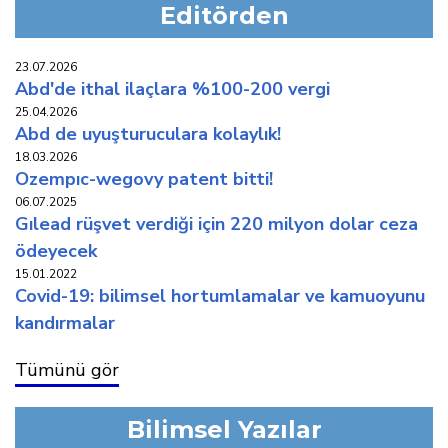
Editörden
23.07.2026
abd'de i̇thal i̇laçlara %100-200 vergi̇
25.04.2026
abd de uyuşturuculara kolaylik!
18.03.2026
ozempic-wegovy patent bi̇tti̇!
06.07.2025
gilead rüşvet verdi̇ği̇ i̇çi̇n 220 mi̇lyon dolar ceza
ödeyecek
15.01.2022
covi̇d-19: bi̇li̇msel hortumlamalar ve kamuoyunu
kandirmalar
Tümünü gör
Bilimsel Yazılar