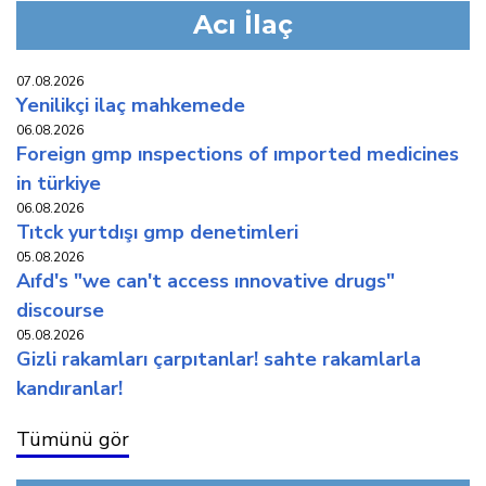
Acı İlaç
07.08.2026
yeni̇li̇kçi̇ i̇laç mahkemede
06.08.2026
foreign gmp inspections of imported medicines
in türkiye
06.08.2026
titck yurtdişi gmp deneti̇mleri̇
05.08.2026
aifd's "we can't access innovative drugs"
discourse
05.08.2026
gi̇zli̇ rakamlari çarpitanlar! sahte rakamlarla
kandiranlar!
Tümünü gör