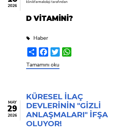
klinikfarmakoloji
tarafından
2026
D VİTAMİNİ?
Haber
Share
Facebook
Twitter
WhatsApp
D
Tamamını oku
VİTAMİNİ???
KÜRESEL İLAÇ
MAY
DEVLERİNİN "GİZLİ
29
ANLAŞMALARI" İFŞA
2026
OLUYOR!