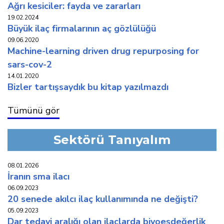
ağri kesi̇ci̇ler: fayda ve zararlari
19.02.2024
büyük i̇laç fi̇rmalarinin aç gözlülüğü
09.06.2020
machine-learning driven drug repurposing for
sars-cov-2
14.01.2020
bi̇zler tartişsaydik bu ki̇tap yazilmazdi
Tümünü gör
Sektörü Tanıyalım
08.01.2026
i̇ranin sma i̇laci
06.09.2023
20 senede akilci i̇laç kullaniminda ne deği̇şti̇?
05.09.2023
dar tedavi̇ araliği olan i̇laçlarda bi̇yoeşdeğerli̇k