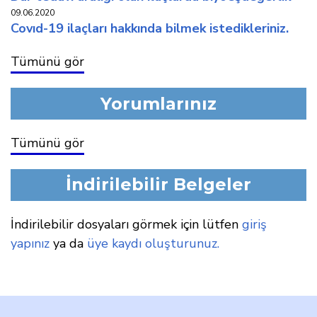
09.06.2020
covid-19 i̇laçlari hakkinda bi̇lmek i̇stedi̇kleri̇ni̇z.
Tümünü gör
Yorumlarınız
Tümünü gör
İndirilebilir Belgeler
İndirilebilir dosyaları görmek için lütfen
giriş
yapınız
ya da
üye kaydı oluşturunuz.