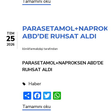
Covidden
Tamamını oku
sonra
inflüenza
için
de
mRNA
PARASETAMOL+NAPROK
aşısı
TEM
ABD’DE RUHSAT ALDI
25
2026
klinikfarmakoloji
tarafından
PARASETAMOL+NAPROKSEN ABD’DE
RUHSAT ALDI
Haber
Share
Facebook
Twitter
WhatsApp
PARASETAMOL+NAPROKSEN
Tamamını oku
ABD’DE