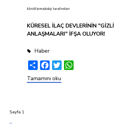
klinikfarmakoloji
tarafından
KÜRESEL İLAÇ DEVLERİNİN "GİZLİ
ANLAŞMALARI" İFŞA OLUYOR!
Haber
Share
Facebook
Twitter
WhatsApp
KÜRESEL
Tamamını oku
İLAÇ
DEVLERİNİN
"GİZLİ
ANLAŞMALARI"
İFŞA
OLUYOR!
Sayfa 1
Pagination
Sonraki
››
sayfa