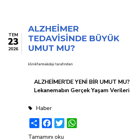
RUHSAT
ALDI
ALZHEİMER
TEM
TEDAVİSİNDE BÜYÜK
23
UMUT MU?
2026
klinikfarmakoloji
tarafından
ALZHEİMER’DE YENİ BİR UMUT MU?
Lekanemabın Gerçek Yaşam Verileri
Haber
Share
Facebook
Twitter
WhatsApp
ALZHEİMER
Tamamını oku