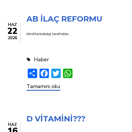
“Ertesi
Gün
Hapı”
AB İLAÇ REFORMU
.
HAZ
22
klinikfarmakoloji
tarafından
2026
Haber
Share
Facebook
Twitter
WhatsApp
AB
Tamamını oku
İLAÇ
REFORMU
D VİTAMİNİ???
HAZ
16