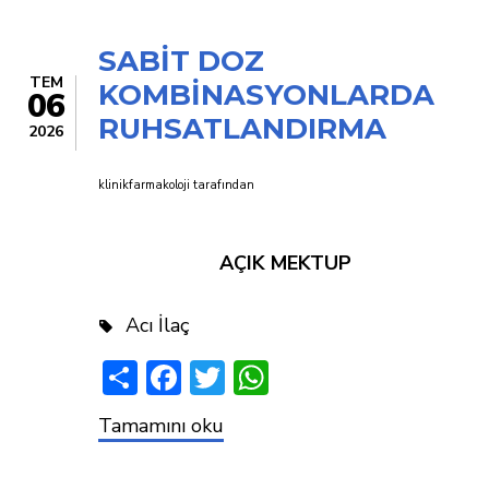
DEĞİŞİYOR?
SABİT DOZ
TEM
KOMBİNASYONLARDA
06
RUHSATLANDIRMA
2026
klinikfarmakoloji
tarafından
AÇIK MEKTUP
Acı İlaç
Share
Facebook
Twitter
WhatsApp
SABİT
Tamamını oku
DOZ
KOMBİNASYONLARDA
RUHSATLANDIRMA