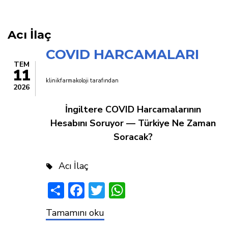
yolu
Acı İlaç
COVID HARCAMALARI
TEM
11
klinikfarmakoloji
tarafından
2026
İngiltere COVID Harcamalarının
Hesabını Soruyor — Türkiye Ne Zaman
Soracak?
Acı İlaç
Share
Facebook
Twitter
WhatsApp
COVID
Tamamını oku
HARCAMALARI