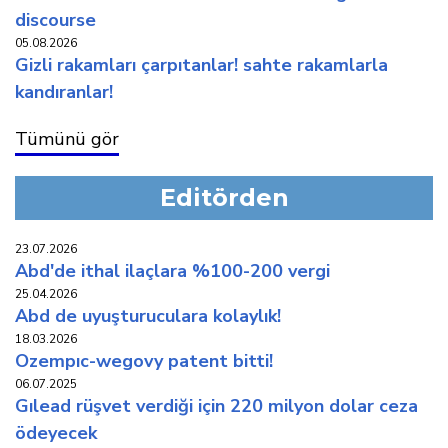
discourse
05.08.2026
gi̇zli̇ rakamlari çarpitanlar! sahte rakamlarla
kandiranlar!
Tümünü gör
Editörden
23.07.2026
abd'de i̇thal i̇laçlara %100-200 vergi̇
25.04.2026
abd de uyuşturuculara kolaylik!
18.03.2026
ozempic-wegovy patent bi̇tti̇!
06.07.2025
gilead rüşvet verdi̇ği̇ i̇çi̇n 220 mi̇lyon dolar ceza
ödeyecek