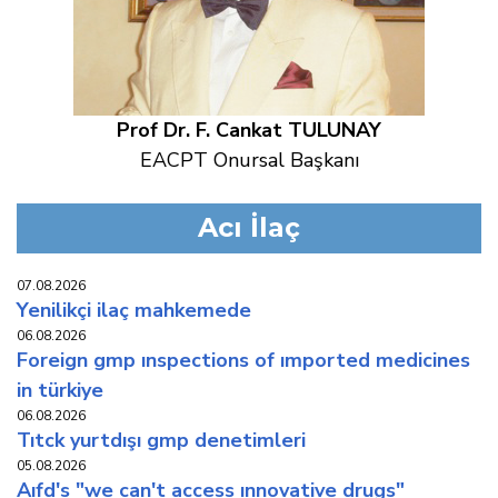
Prof Dr. F. Cankat TULUNAY
EACPT Onursal Başkanı
Acı İlaç
07.08.2026
yeni̇li̇kçi̇ i̇laç mahkemede
06.08.2026
foreign gmp inspections of imported medicines
in türkiye
06.08.2026
titck yurtdişi gmp deneti̇mleri̇
05.08.2026
aifd's "we can't access innovative drugs"