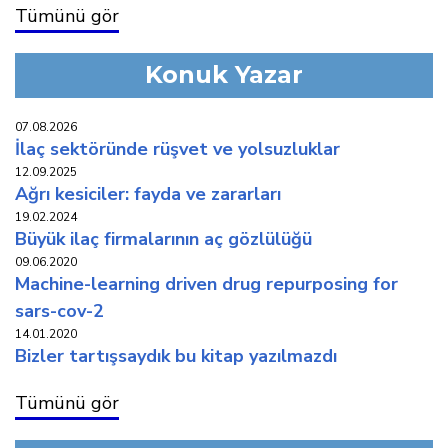
Tümünü gör
Konuk Yazar
07.08.2026
i̇laç sektöründe rüşvet ve yolsuzluklar
12.09.2025
ağri kesi̇ci̇ler: fayda ve zararlari
19.02.2024
büyük i̇laç fi̇rmalarinin aç gözlülüğü
09.06.2020
machine-learning driven drug repurposing for
sars-cov-2
14.01.2020
bi̇zler tartişsaydik bu ki̇tap yazilmazdi
Tümünü gör