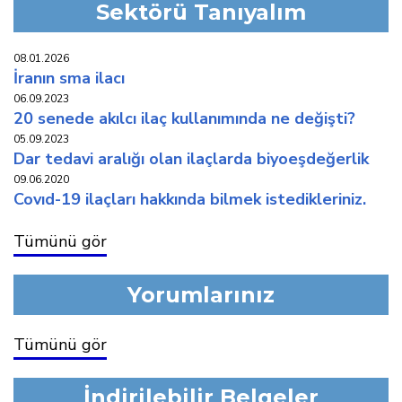
Sektörü Tanıyalım
08.01.2026
i̇ranin sma i̇laci
06.09.2023
20 senede akilci i̇laç kullaniminda ne deği̇şti̇?
05.09.2023
dar tedavi̇ araliği olan i̇laçlarda bi̇yoeşdeğerli̇k
09.06.2020
covid-19 i̇laçlari hakkinda bi̇lmek i̇stedi̇kleri̇ni̇z.
Tümünü gör
Yorumlarınız
Tümünü gör
İndirilebilir Belgeler