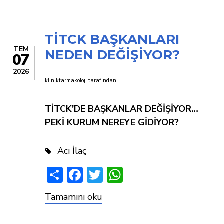
Türkiye
TİTCK BAŞKANLARI
TEM
NEDEN DEĞİŞİYOR?
07
2026
klinikfarmakoloji
tarafından
TİTCK'DE BAŞKANLAR DEĞİŞİYOR…
PEKİ KURUM NEREYE GİDİYOR?
Acı İlaç
Share
Facebook
Twitter
WhatsApp
TİTCK
Tamamını oku
BAŞKANLARI
NEDEN