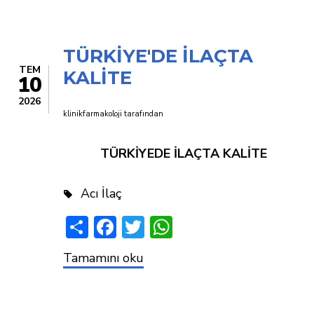
TÜRKİYE'DE İLAÇTA
TEM
KALİTE
10
2026
klinikfarmakoloji
tarafından
TÜRKİYEDE İLAÇTA KALİTE
Acı İlaç
Share
Facebook
Twitter
WhatsApp
TÜRKİYE'DE
Tamamını oku
İLAÇTA
KALİTE