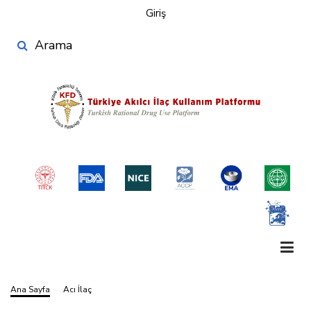
User
Ana
Giriş
account
içeriğe
Search
atla
menu
Ana Sayfa
Acı İlaç
Sayfa