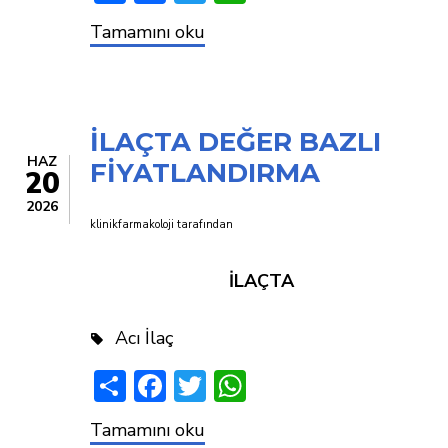
VALUE
Tamamını oku
BASED
PRICING
IN
PHARMACEUTICALS
İLAÇTA DEĞER BAZLI
HAZ
FİYATLANDIRMA
20
2026
klinikfarmakoloji
tarafından
İLAÇTA
Acı İlaç
Share
Facebook
Twitter
WhatsApp
İLAÇTA
Tamamını oku