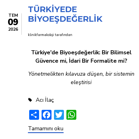
TÜRKİYEDE
TEM
BİYOEŞDEĞERLİK
09
2026
klinikfarmakoloji
tarafından
Türkiye'de Biyoeşdeğerlik: Bir Bilimsel
Güvence mi, İdari Bir Formalite mi?
Yönetmelikten kılavuza düşen, bir sistemin
eleştirisi
Acı İlaç
Share
Facebook
Twitter
WhatsApp
TÜRKİYEDE
Tamamını oku
BİYOEŞDEĞERLİK