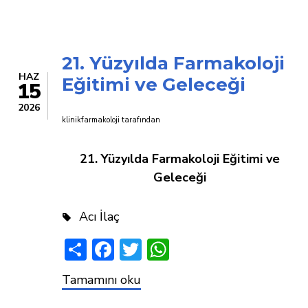
DEĞER
BAZLI
FİYATLANDIRMA
21. Yüzyılda Farmakoloji
HAZ
Eğitimi ve Geleceği
15
2026
klinikfarmakoloji
tarafından
21. Yüzyılda Farmakoloji Eğitimi ve
Geleceği
Acı İlaç
Share
Facebook
Twitter
WhatsApp
21.
Tamamını oku
Yüzyılda
Farmakoloji