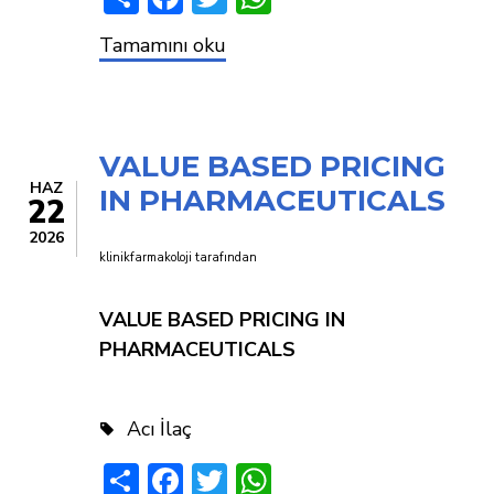
TÜRKİYEDE
Tamamını oku
HANGİ
KALİTEDE
İLAÇ
KULLANIYORUZ?
VALUE BASED PRICING
HAZ
IN PHARMACEUTICALS
22
2026
klinikfarmakoloji
tarafından
VALUE BASED PRICING IN
PHARMACEUTICALS
Acı İlaç
Share
Facebook
Twitter
WhatsApp