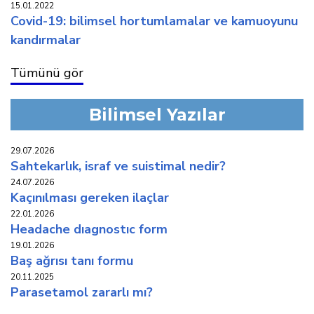
15.01.2022
covi̇d-19: bi̇li̇msel hortumlamalar ve kamuoyunu
kandirmalar
Tümünü gör
Bilimsel Yazılar
29.07.2026
sahtekarlık, i̇sraf ve suistimal nedir?
24.07.2026
kaçinilmasi gereken i̇laçlar
22.01.2026
headache diagnostic form
19.01.2026
baş ağrisi tani formu
20.11.2025
parasetamol zararli mi?